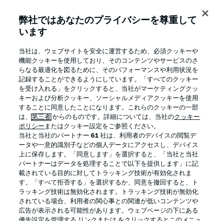
弊社ではあなたのプライバシーを尊重して
います
BUNDESLIGA APP
当社は、ウェブサイトを安全に運営するため、必須クッキーや
機能クッキーを使用しており、そのコンテンツやサービスのさ
らなる最適化を図るために、そのパフォーマンスや利用状況を
記録することができるようにしています。「すべてのクッキー
を受け入れる」をクリックすると、当社がマーケティングクッ
Official Partners
キーおよび分析クッキー、ソーシャルメディアクッキーを使用
することに同意したことになります。これらのクッキーの一部
は、
第三者
からのものです。詳細については、当社の
クッキー
ポリシー
またはクッキー設定をご参照ください。
当社と当社のパートナー
61
社は、利用者のデバイスの閲覧デ
ータや一意的識別子などの個人データにアクセスし、デバイス
上に保存します。「同意します」を選択すると、「当社と当社
パートナーはデータを処理することで以下を提供します」に記
載されている目的に対してトラッキング技術が有効化されま
す。「すべて拒否する」を選択するか、同意を撤回すると、ト
ラッキング技術は無効化されます。トラッキング技術が無効化
されている場合、利用者の関心事との関連が低いコンテンツや
広告が表示される可能性があります。ウェブページの下にある
プライバシー・ポリシー
優先設定を管理する
優先設定を管理する リンクまたは をクリックするとこのメニュ