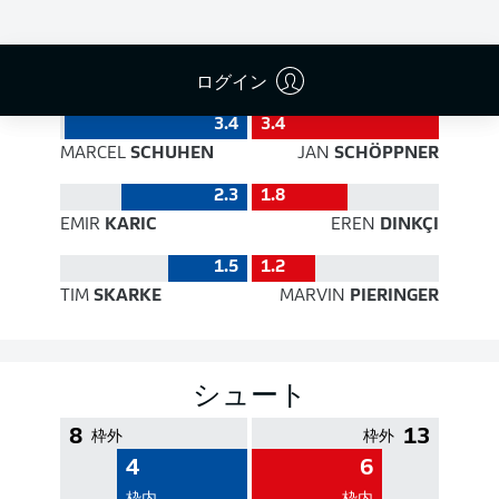
PASS EFFICIENCY
ログイン
3.4
3.4
MARCEL
SCHUHEN
JAN
SCHÖPPNER
2.3
1.8
EMIR
KARIC
EREN
DINKÇI
1.5
1.2
TIM
SKARKE
MARVIN
PIERINGER
シュート
8
13
枠外
枠外
4
6