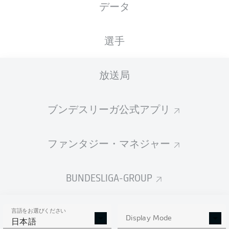
データ
XGOALS
選手
1.93
放送局
1
ブンデスリーガ公式アプリ
0.69
ファンタジー・マネジャー
0
Goals
BUNDESLIGA-GROUP
PASSES COMPLETED
言語をお選びください
365
432
Display Mode
日本語
成功率
79 %
79 %