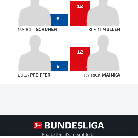
12
6
MARCEL
SCHUHEN
KEVIN
MÜLLER
12
5
LUCA
PFEIFFER
PATRICK
MAINKA
Football as it's meant to be