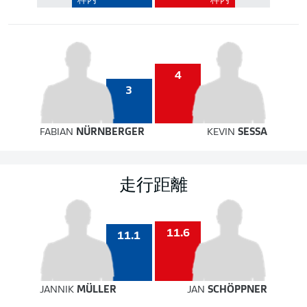
枠内
枠内
4
3
FABIAN
NÜRNBERGER
KEVIN
SESSA
走行距離
11.6
11.1
JANNIK
MÜLLER
JAN
SCHÖPPNER