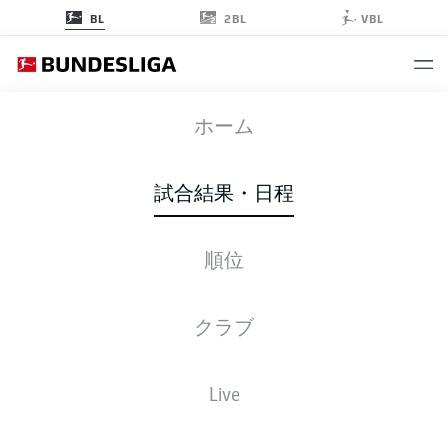
2BL
BL
VBL
SVD
-
FCH
ホーム
SVD
FCH
0
1
試合結果・日程
順位
ライブ
スターティングメンバー
データ
順位
クラブ
Live