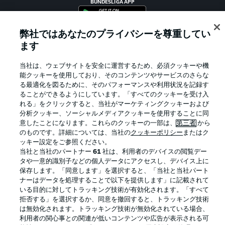
BUNDESLIGA APP
弊社ではあなたのプライバシーを尊重してい
ます
Official Partners
当社は、ウェブサイトを安全に運営するため、必須クッキーや機
能クッキーを使用しており、そのコンテンツやサービスのさらな
る最適化を図るために、そのパフォーマンスや利用状況を記録す
ることができるようにしています。「すべてのクッキーを受け入
れる」をクリックすると、当社がマーケティングクッキーおよび
分析クッキー、ソーシャルメディアクッキーを使用することに同
意したことになります。これらのクッキーの一部は、
第三者
から
のものです。詳細については、当社の
クッキーポリシー
またはク
ッキー設定をご参照ください。
当社と当社のパートナー
61
社は、利用者のデバイスの閲覧デー
タや一意的識別子などの個人データにアクセスし、デバイス上に
保存します。「同意します」を選択すると、「当社と当社パート
プライバシー・ポリシー
優先設定を管理する
ナーはデータを処理することで以下を提供します」に記載されて
いる目的に対してトラッキング技術が有効化されます。「すべて
利用条件
放送局
拒否する」を選択するか、同意を撤回すると、トラッキング技術
求人
選手
は無効化されます。トラッキング技術が無効化されている場合、
利用者の関心事との関連が低いコンテンツや広告が表示される可
当サイトについて