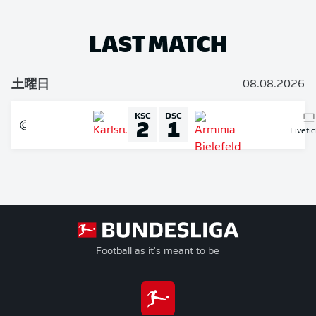
LAST MATCH
土曜日
08.08.2026
KSC
DSC
2
1
Liveti
Football as it's meant to be