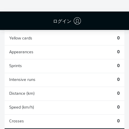
0
0
ログイン
Fouls
0
Yellow cards
0
Appearances
0
Sprints
0
Intensive runs
0
Distance (km)
0
Speed (km/h)
0
Crosses
0