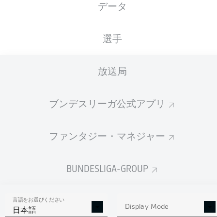
データ
国籍
20.07.2000
身長
体重
DEU
26 年
173 CM
70 KG
選手
Competition
放送局
Bundesliga 2
ブンデスリーガ公式アプリ
Season
ファンタジー・マネジャー
統計 シーズン 2023/2024
BUNDESLIGA-GROUP
言語をお選びください
AERIAL DUELS
Display Mode
TACKLES WON
日本語
WON