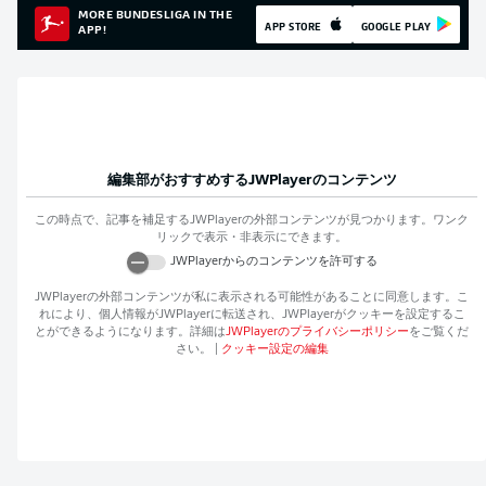
MORE BUNDESLIGA IN THE
APP STORE
GOOGLE PLAY
APP!
編集部がおすすめする
JWPlayer
のコンテンツ
この時点で、記事を補足する
JWPlayer
の外部コンテンツが見つかります。ワンク
リックで表示・非表示にできます。
JWPlayer
からのコンテンツを許可する
JWPlayer
の外部コンテンツが私に表示される可能性があることに同意します。こ
れにより、個人情報が
JWPlayer
に転送され、
JWPlayer
がクッキーを設定するこ
とができるようになります。詳細は
JWPlayer
のプライバシーポリシー
をご覧くだ
さい。
|
クッキー設定の編集