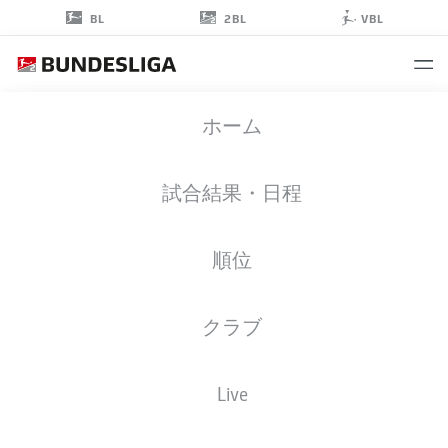
2BL
BL
VBL
ANDREAS
ホーム
MÜLLER
16
試合結果・日程
順位
ミッドフィルダー
クラブ
KARLSRUHE
統計 シーズン 2023/2024
ゴール
Live