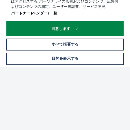
はアクセスする. パーソナライズ広告およびコンテンツ、広告お
よびコンテンツの測定、ユーザー層調査、サービス開発.
パートナー (ベンダー) 一覧
同意します
すべて拒否する
プライバシー・ポリシー
優先設定を管理する
目的を表示する
チケット
利用条件
放送局
求人
選手
当サイトについて
© 2026 Bundesliga-Gruppe GmbH