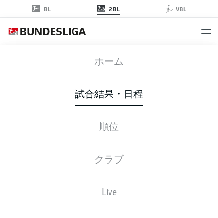
2BL
BL
VBL
FCH
-
FCK
ホーム
試合結果・日程
順位
ライブ
スターティングメンバー
データ
順位
クラブ
Live
後ほどご確認ください