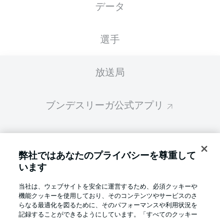
データ
スターティングメンバーは試合開始の 60分前
に公開されます
選手
放送局
ブンデスリーガ公式アプリ
ファンタジー・マネジャー
弊社ではあなたのプライバシーを尊重して
います
BUNDESLIGA-GROUP
当社は、ウェブサイトを安全に運営するため、必須クッキーや
機能クッキーを使用しており、そのコンテンツやサービスのさ
言語をお選びください
らなる最適化を図るために、そのパフォーマンスや利用状況を
Display Mode
日本語
記録することができるようにしています。「すべてのクッキー