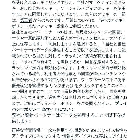
を受け入れる」をクリックすると、当社がマーケティングクッ
キーおよび分析クッキー、ソーシャルメディアクッキーを使用
することに同意したことになります。これらのクッキーの一部
は、
第三者
からのものです。詳細については、当社の
クッキー
ログイン
ポリシー
またはクッキー設定をご参照ください。
当社と当社のパートナー
61
社は、利用者のデバイスの閲覧デ
ータや一意的識別子などの個人データにアクセスし、デバイス
上に保存します。「同意します」を選択すると、「当社と当社
パートナーはデータを処理することで以下を提供します」に記
載されている目的に対してトラッキング技術が有効化されま
Football as it's meant to be
す。「すべて拒否する」を選択するか、同意を撤回すると、ト
ラッキング技術は無効化されます。トラッキング技術が無効化
されている場合、利用者の関心事との関連が低いコンテンツや
広告が表示される可能性があります。ウェブページの下にある
優先設定を管理する リンクまたは をクリックするとこのメニュ
BUNDESLIGA APP
ーが開きますので、いつでも選択内容を変更したり、同意を撤
回したりできます。選択内容は当社の ウェブサイト に反映され
ます。詳細はプライバシーポリシーをご参照ください。
プライ
バシーポリシー
当サイトについて
弊社と弊社パートナーはデータを処理することで以下を提
供します:
Official Partners
正確な位置情報データを利用する. 識別のためにデバイス特性を
アクティブにスキャンする. 情報をデバイスに保存および／また