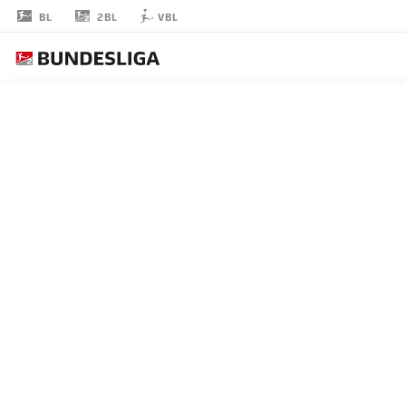
2BL
BL
VBL
FRANK
SCHMIDT
HEIDENHEIM