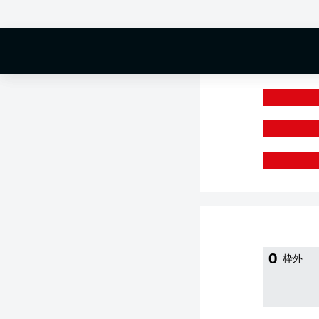
0 %
0
枠外