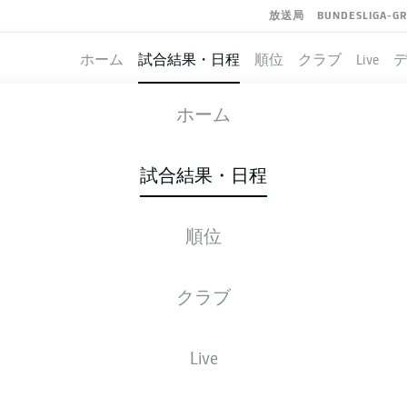
放送局
BUNDESLIGA-G
ホーム
試合結果・日程
順位
クラブ
Live
HEIDENHEIM
-
KAISERSLAUTERN
ホーム
試合結果・日程
順位
ライブ
スターティングメンバー
データ
順
クラブ
Live