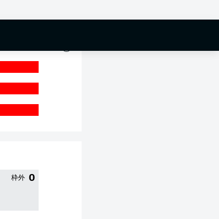
0 %
0
枠外