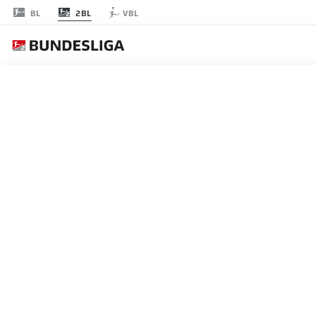
2BL
BL
VBL
節 7