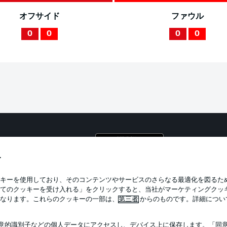
オフサイド
ファウル
0
0
0
0
プライ
利用条
す
BUNDESLIGA APP
求人
キーを使用しており、そのコンテンツやサービスのさらなる最適化を図るた
てのクッキーを受け入れる」をクリックすると、当社がマーケティングクッ
当サイ
なります。これらのクッキーの一部は、
第三者
からのものです。詳細につい
意的識別子などの個人データにアクセスし、デバイス上に保存します。「同