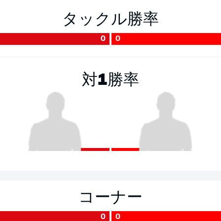
タックル勝率
0
0
対1勝率
コーナー
0
0