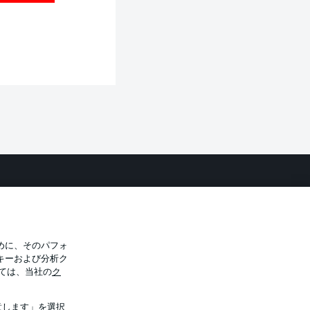
バシー・ポリシー
優先設定を管理する
件
放送局
選手
めに、そのパフォ
キーおよび分析ク
トについて
ては、当社の
ク
意します」を選択