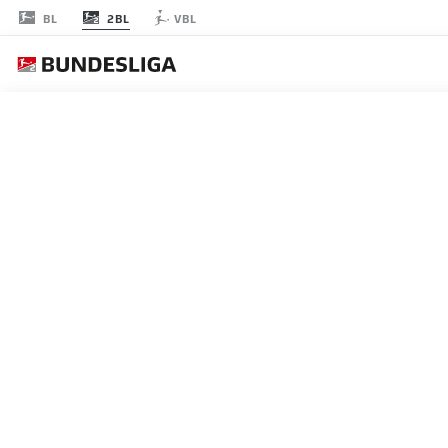
2BL
BL
VBL
節 4