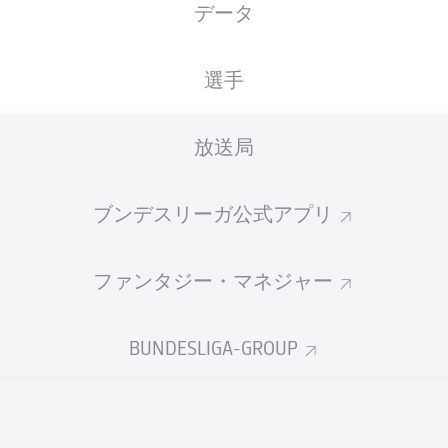
データ
選手
広告
放送局
ブンデスリーガ公式アプリ
ファンタジー・マネジャー
BUNDESLIGA-GROUP
welcome!
and thanks for joining us for build-up and live coverage of 