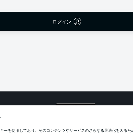
en VfL Wolfsburg and FC Energie Cottbus.
ログイン
プライ
利用条
す
BUNDESLIGA APP
求人
キーを使用しており、そのコンテンツやサービスのさらなる最適化を図るた