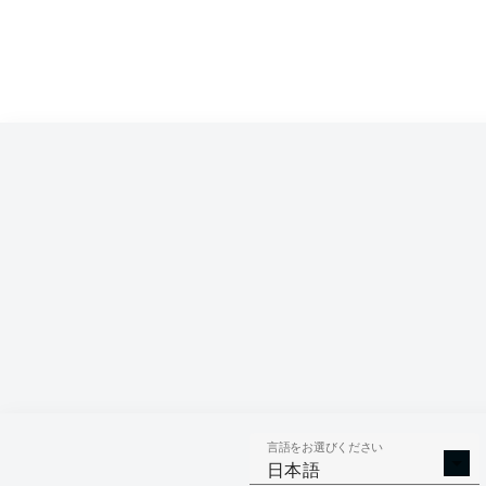
Hello and 
言語をお選びください
日本語
Welcome along 