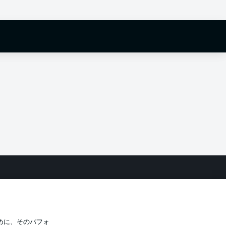
バシー・ポリシー
優先設定を管理する
件
放送局
選手
めに、そのパフォ