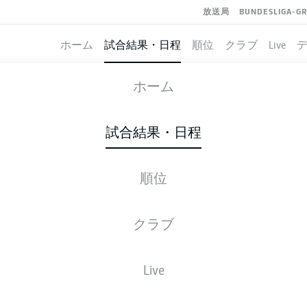
放送局
BUNDESLIGA-G
ホーム
試合結果・日程
順位
クラブ
Live
WOLFSBURG
-
FC ENERGIE COTT
ホーム
試合結果・日程
順位
ライブ
スターティングメンバー
データ
順
クラブ
土, 05.09.2026
11:00 午前
Live
Volkswagen Arena