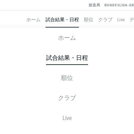
放送局
BUNDESLIGA-G
ホーム
試合結果・日程
順位
クラブ
Live
VFL OSNABRÜCK
-
HERTHA BERLIN
ホーム
OSN
BSC
2
1
試合結果・日程
順位
ライブ
スターティングメンバー
データ
順
クラブ
勝-分-敗
得点
Live