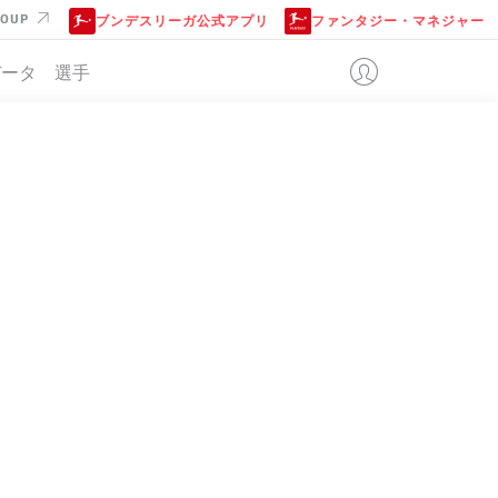
ROUP
ブンデスリーガ公式アプリ
ファンタジー・マネジャー
データ
選手
位
+/-
点