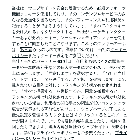
BUNDESLIGA APP
当社は、ウェブサイトを安全に運営するため、必須クッキーや
機能クッキーを使用しており、そのコンテンツやサービスのさ
らなる最適化を図るために、そのパフォーマンスや利用状況を
記録することができるようにしています。「すべてのクッキー
を受け入れる」をクリックすると、当社がマーケティングクッ
Official Partners
キーおよび分析クッキー、ソーシャルメディアクッキーを使用
することに同意したことになります。これらのクッキーの一部
は、
第三者
からのものです。詳細については、当社の
クッキー
ポリシー
またはクッキー設定をご参照ください。
当社と当社のパートナー
61
社は、利用者のデバイスの閲覧デ
ータや一意的識別子などの個人データにアクセスし、デバイス
上に保存します。「同意します」を選択すると、「当社と当社
パートナーはデータを処理することで以下を提供します」に記
載されている目的に対してトラッキング技術が有効化されま
す。「すべて拒否する」を選択するか、同意を撤回すると、ト
ラッキング技術は無効化されます。トラッキング技術が無効化
されている場合、利用者の関心事との関連が低いコンテンツや
広告が表示される可能性があります。ウェブページの下にある
プライバシー・ポリシー
優先設定を管理する
優先設定を管理する リンクまたは をクリックするとこのメニュ
利用条件
放送局
ーが開きますので、いつでも選択内容を変更したり、同意を撤
回したりできます。選択内容は当社の ウェブサイト に反映され
求人
選手
ます。詳細はプライバシーポリシーをご参照ください。
プライ
バシーポリシー
当サイトについて
当サイトについて