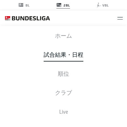
2BL
BL
VBL
OSN
-
BSC
ホーム
OSN
BSC
2
1
試合結果・日程
順位
ライブ
スターティングメンバー
データ
順位
クラブ
Live