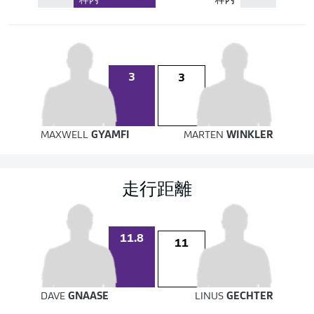
枠内
枠内
3
3
MAXWELL
GYAMFI
MARTEN
WINKLER
走行距離
11.8
11
DAVE
GNAASE
LINUS
GECHTER