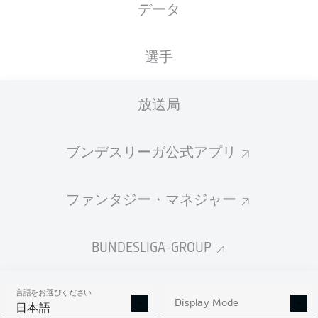
データ
XGOALS
選手
2
2.16
放送局
1
1.17
ブンデスリーガ公式アプリ
ファンタジー・マネジャー
Goals
BUNDESLIGA-GROUP
PASSES COMPLETED
言語をお選びください
435
517
Display Mode
日本語
成功率
84 %
88 %