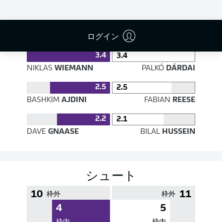
PASS EFFICIENCY
ログイン
3.4
3.4
NIKLAS
WIEMANN
PALKÓ
DÁRDAI
2.5
2.5
BASHKIM
AJDINI
FABIAN
REESE
2.2
2.1
DAVE
GNAASE
BILAL
HUSSEIN
シュート
10
11
枠外
枠外
4
5