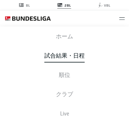
2BL
BL
VBL
F95
-
HDH
ホーム
F95
HDH
1
1
試合結果・日程
順位
ライブ
スターティングメンバー
データ
順位
クラブ
Live