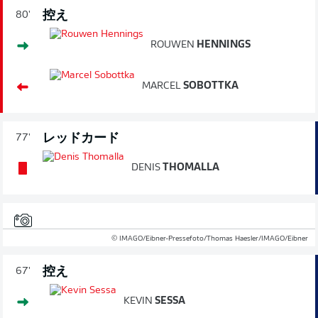
控え
80'
ROUWEN
HENNINGS
MARCEL
SOBOTTKA
レッドカード
77'
DENIS
THOMALLA
© IMAGO/Eibner-Pressefoto/Thomas Haesler/IMAGO/Eibner
控え
67'
KEVIN
SESSA