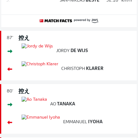
3.
JAN-NIKLAS
BESTE
32.18
km/h
控え
87'
JORDY
DE WIJS
CHRISTOPH
KLARER
控え
80'
AO
TANAKA
EMMANUEL
IYOHA