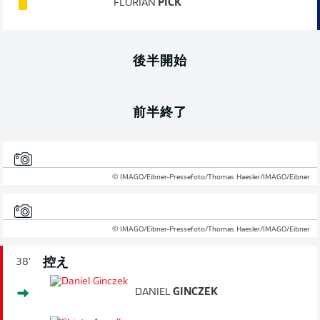
FLORIAN
PICK
後半開始
前半終了
© IMAGO/Eibner-Pressefoto/Thomas Haesler/IMAGO/Eibner
© IMAGO/Eibner-Pressefoto/Thomas Haesler/IMAGO/Eibner
控え
38'
DANIEL
GINCZEK