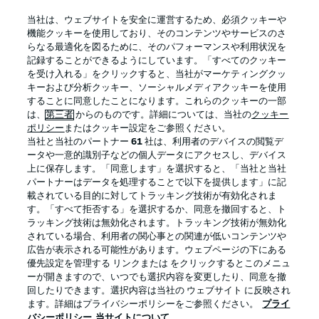
BUNDESLIGA APP
当社は、ウェブサイトを安全に運営するため、必須クッキーや
機能クッキーを使用しており、そのコンテンツやサービスのさ
らなる最適化を図るために、そのパフォーマンスや利用状況を
記録することができるようにしています。「すべてのクッキー
を受け入れる」をクリックすると、当社がマーケティングクッ
Official Partners
キーおよび分析クッキー、ソーシャルメディアクッキーを使用
することに同意したことになります。これらのクッキーの一部
は、
第三者
からのものです。詳細については、当社の
クッキー
ポリシー
またはクッキー設定をご参照ください。
当社と当社のパートナー
61
社は、利用者のデバイスの閲覧デ
ータや一意的識別子などの個人データにアクセスし、デバイス
上に保存します。「同意します」を選択すると、「当社と当社
パートナーはデータを処理することで以下を提供します」に記
載されている目的に対してトラッキング技術が有効化されま
す。「すべて拒否する」を選択するか、同意を撤回すると、ト
ラッキング技術は無効化されます。トラッキング技術が無効化
されている場合、利用者の関心事との関連が低いコンテンツや
広告が表示される可能性があります。ウェブページの下にある
プライバシー・ポリシー
優先設定を管理する
優先設定を管理する リンクまたは をクリックするとこのメニュ
利用条件
放送局
ーが開きますので、いつでも選択内容を変更したり、同意を撤
回したりできます。選択内容は当社の ウェブサイト に反映され
求人
選手
ます。詳細はプライバシーポリシーをご参照ください。
プライ
バシーポリシー
当サイトについて