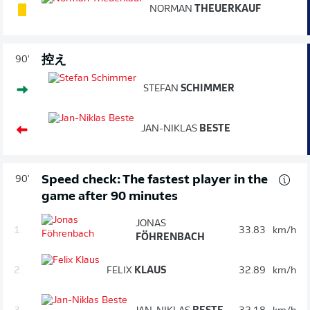
NORMAN
THEUERKAUF
控え
90'
STEFAN
SCHIMMER
JAN-NIKLAS
BESTE
Speed check: The fastest player in the
90'
game after 90 minutes
JONAS
1.
33.83
km/h
FÖHRENBACH
2.
FELIX
KLAUS
32.89
km/h