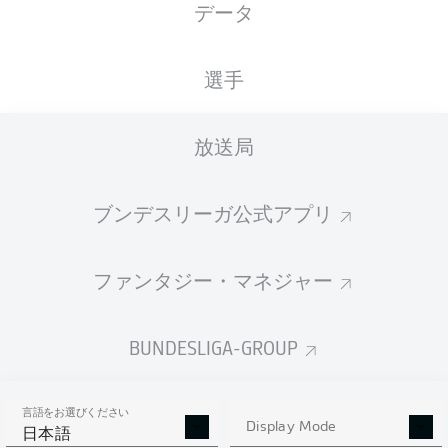
データ
選手
放送局
77'
D. Thomalla
ブンデスリーガ公式アプリ
E. Iyoha
27'
20'
T. Kleindienst
Merkur Spielarena
ファンタジー・マネジャー
(26,827 観客)
D. Schlager
BUNDESLIGA-GROUP
広告
言語をお選びください
Display Mode
日本語