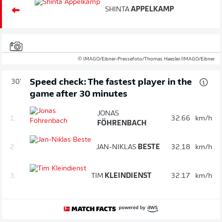
SHINTA
APPELKAMP
© IMAGO/Eibner-Pressefoto/Thomas Haesler/IMAGO/Eibner
Speed check: The fastest player in the
30'
game after 30 minutes
JONAS
1.
32.66
km/h
FÖHRENBACH
2.
JAN-NIKLAS
BESTE
32.18
km/h
3.
TIM
KLEINDIENST
32.17
km/h