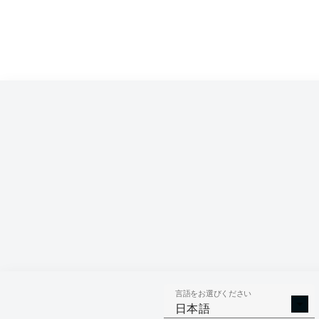
Competition
Bundesliga
Season
2023/2024
言語をお選びください
GOALS
ASSISTS
PENAL
日本語