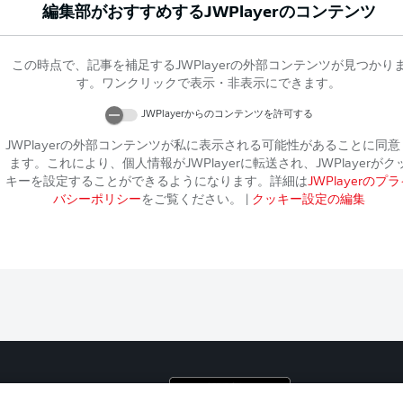
編集部がおすすめする
JWPlayer
のコンテンツ
この時点で、記事を補足する
JWPlayer
の外部コンテンツが見つかり
す。ワンクリックで表示・非表示にできます。
JWPlayer
からのコンテンツを許可する
JWPlayer
の外部コンテンツが私に表示される可能性があることに同意
ます。これにより、個人情報が
JWPlayer
に転送され、
JWPlayer
がク
キーを設定することができるようになります。詳細は
JWPlayer
のプラ
バシーポリシー
をご覧ください。
|
クッキー設定の編集
プライ