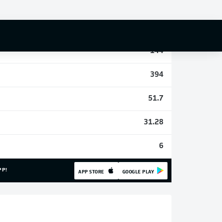
2
22
144
394
51.7
31.28
6
PP!
APP STORE
GOOGLE PLAY