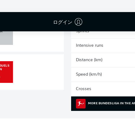
0
0
Yellow cards
Appearances
ログイン
 POST
Sprints
AR
1
Intensive runs
Distance (km)
DUELS
N
Speed (km/h)
4
Crosses
MORE BUNDESLIGA IN THE A