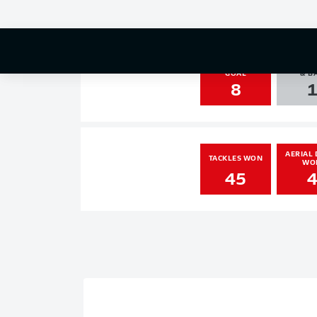
0
1
SHOTS ON
AGAINST
GOAL
& B
8
AERIAL 
TACKLES WON
WO
45