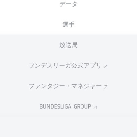
データ
国籍
08.09.1995
身長
体重
DEU
30 年
176 CM
72 KG
選手
放送局
ブンデスリーガ公式アプリ
ファンタジー・マネジャー
統計 シーズン 2023/2024
BUNDESLIGA-GROUP
Fouls
PENALTIES
TIES
SCORED