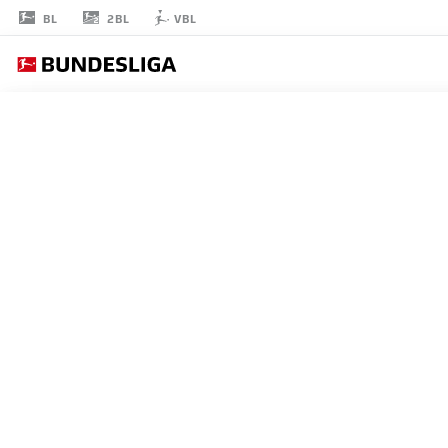
2BL
BL
VBL
FLORIAN
PICK
17
ミッドフィルダー
HEIDENHEIM
統計 シーズン 2023/2024
ゴール