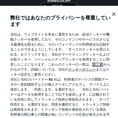
BUNDESLIGA APP
弊社ではあなたのプライバシーを尊重してい
ます
Official Partners
当社は、ウェブサイトを安全に運営するため、必須クッキーや機
能クッキーを使用しており、そのコンテンツやサービスのさらな
る最適化を図るために、そのパフォーマンスや利用状況を記録す
ることができるようにしています。「すべてのクッキーを受け入
れる」をクリックすると、当社がマーケティングクッキーおよび
分析クッキー、ソーシャルメディアクッキーを使用することに同
意したことになります。これらのクッキーの一部は、
第三者
から
のものです。詳細については、当社の
クッキーポリシー
またはク
ッキー設定をご参照ください。
当社と当社のパートナー
61
社は、利用者のデバイスの閲覧デー
タや一意的識別子などの個人データにアクセスし、デバイス上に
保存します。「同意します」を選択すると、「当社と当社パート
プライバシー・ポリシー
優先設定を管理する
ナーはデータを処理することで以下を提供します」に記載されて
いる目的に対してトラッキング技術が有効化されます。「すべて
利用条件
放送局
拒否する」を選択するか、同意を撤回すると、トラッキング技術
求人
選手
は無効化されます。トラッキング技術が無効化されている場合、
利用者の関心事との関連が低いコンテンツや広告が表示される可
当サイトについて