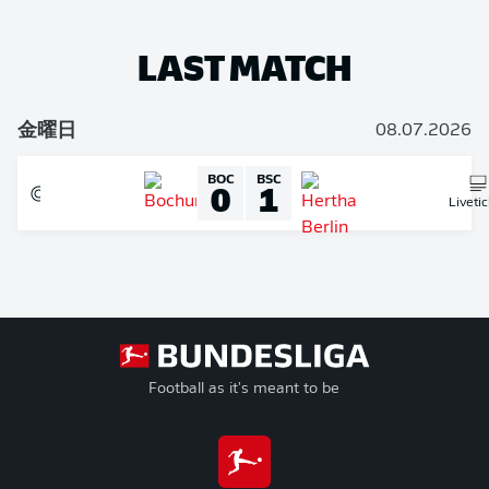
LAST MATCH
金曜日
08.07.2026
BOC
BSC
0
1
Liveti
Football as it's meant to be