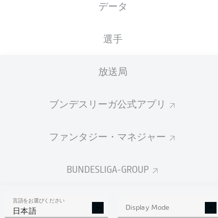
データ
国籍
25.04.1994
身長
体重
DEU
32 年
183 CM
79 KG
選手
Competition
放送局
Bundesliga 2
ブンデスリーガ公式アプリ
Season
ファンタジー・マネジャー
統計 シーズン 2019/2020
BUNDESLIGA-GROUP
言語をお選びください
AERIAL DUELS
Display Mode
TACKLES WON
日本語
WON