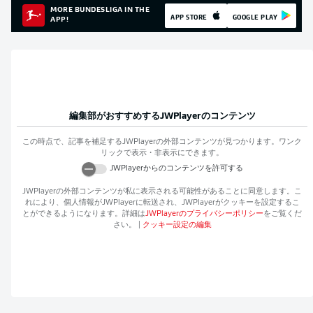
MORE BUNDESLIGA IN THE
APP STORE
GOOGLE PLAY
APP!
編集部がおすすめする
JWPlayer
のコンテンツ
この時点で、記事を補足する
JWPlayer
の外部コンテンツが見つかります。ワンク
リックで表示・非表示にできます。
JWPlayer
からのコンテンツを許可する
JWPlayer
の外部コンテンツが私に表示される可能性があることに同意します。こ
れにより、個人情報が
JWPlayer
に転送され、
JWPlayer
がクッキーを設定するこ
とができるようになります。詳細は
JWPlayer
のプライバシーポリシー
をご覧くだ
さい。
|
クッキー設定の編集