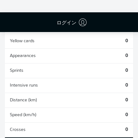
0
0
ログイン
Fouls
0
Yellow cards
0
Appearances
0
Sprints
0
Intensive runs
0
Distance (km)
0
Speed (km/h)
0
Crosses
0