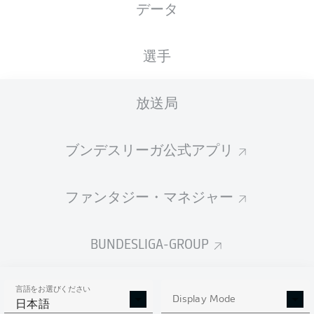
データ
FCK
SVS
2
2
Liveticker
選手
FCN
EBS
2
0
Liveticker
放送局
土曜日
03.11.2023
ブンデスリーガ公式アプリ
FCM
SCP
0
0
Liveticker
ファンタジー・マネジャー
STP
SGF
2
1
Liveticker
BUNDESLIGA-GROUP
DSC
SVD
3
1
Liveticker
言語をお選びください
Display Mode
F95
HDH
1
1
日本語