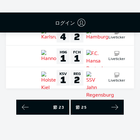
Liveticker
日曜日
03.12.2023
ログイン
KSC
HSV
4
2
Liveticker
H96
FCH
1
1
Liveticker
KSV
REG
1
2
Liveticker
節 23
節 25