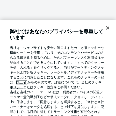
弊社ではあなたのプライバシーを尊重して
います
Football as it's meant to be
当社は、ウェブサイトを安全に運営するため、必須クッキーや
機能クッキーを使用しており、そのコンテンツやサービスのさ
らなる最適化を図るために、そのパフォーマンスや利用状況を
記録することができるようにしています。「すべてのクッキー
BUNDESLIGA APP
を受け入れる」をクリックすると、当社がマーケティングクッ
キーおよび分析クッキー、ソーシャルメディアクッキーを使用
することに同意したことになります。これらのクッキーの一部
は、
第三者
からのものです。詳細については、当社の
クッキー
ポリシー
またはクッキー設定をご参照ください。
当社と当社のパートナー
61
社は、利用者のデバイスの閲覧デ
Official Partners
ータや一意的識別子などの個人データにアクセスし、デバイス
上に保存します。「同意します」を選択すると、「当社と当社
パートナーはデータを処理することで以下を提供します」に記
載されている目的に対してトラッキング技術が有効化されま