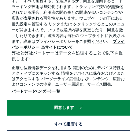
す。「すべて拒否する」を選択するか、同意を撤回すると、ト
ラッキング技術は無効化されます。トラッキング技術が無効化
されている場合、利用者の関心事との関連が低いコンテンツや
広告が表示される可能性があります。ウェブページの下にある
優先設定を管理する リンクまたは をクリックするとこのメニュ
ーが開きますので、いつでも選択内容を変更したり、同意を撤
回したりできます。選択内容は当社の ウェブサイト に反映され
ます。詳細はプライバシーポリシーをご参照ください。
プライ
プライバシー・ポリシー
優先設定を管理する
バシーポリシー
当サイトについて
弊社と弊社パートナーはデータを処理することで以下を提
利用条件
放送局
供します:
求人
選手
正確な位置情報データを利用する. 識別のためにデバイス特性を
アクティブにスキャンする. 情報をデバイスに保存および／また
当サイトについて
はアクセスする. パーソナライズ広告およびコンテンツ、広告お
よびコンテンツの測定、ユーザー層調査、サービス開発.
パートナー (ベンダー) 一覧
同意します
© 2026 Bundesliga-Gruppe GmbH
すべて拒否する
言語をお選びください