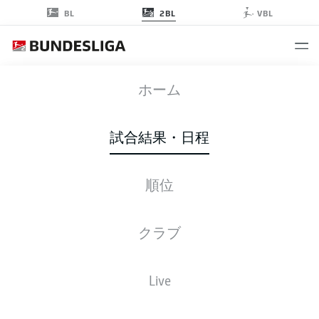
2BL
BL
VBL
第24節
ホーム
2022-2023シーズン
試合結果・日程
2022-2023
順位
節 24
クラブ
全クラブ
Live
金曜日
03.10.2023