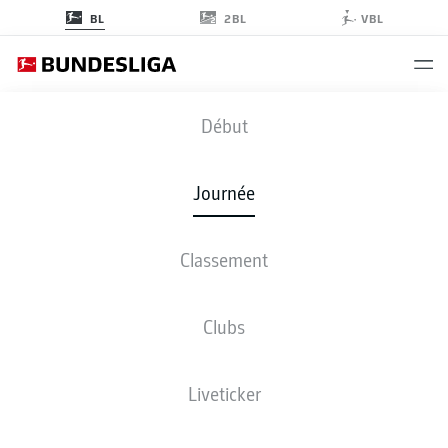
2BL
BL
VBL
B04
-
VFB
Début
Journée
Classement
EN DIRECT
COMPOSITIONS
STATISTIQUES
CLASSEMENT
Clubs
Liveticker
Revenez plus tard