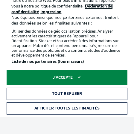
notre ou nos Site Web. Pour plus d’informations, reportez-
vous à notre politique de confidentialité.
Déclaration de
confidentialité
Impression
Proposé par
Nos équipes ainsi que nos partenaires externes, traitent
des données selon les finalités suivantes :
Utiliser des données de géolocalisation précises. Analyser
activement les caractéristiques de l’appareil pour
l’identification. Stocker et/ou accéder à des informations sur
un appareil. Publicités et contenu personnalisés, mesure de
performance des publicités et du contenu, études d’audience
et développement de services.
Liste de nos partenaires (fournisseurs)
J'ACCEPTE
La publicité
Conditions d’utilisation des
services
TOUT REFUSER
Mentions Légales
Gérer mes préférences
AFFICHER TOUTES LES FINALITÉS
BILLETS
Déclaration de
Diffuseurs
confidentialité
Travaux
Contact