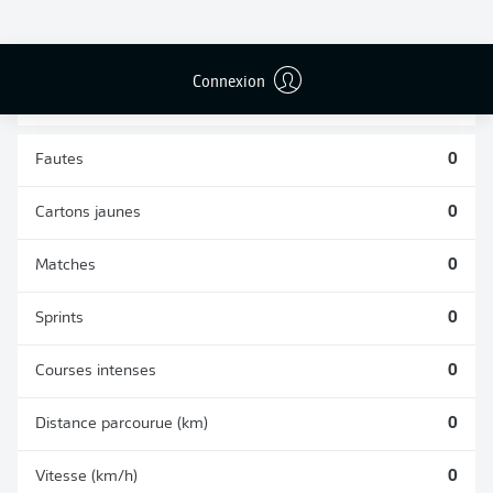
TACLES
DUELS AÉRIENS
RÉUSSIS
REMPORTÉS
0
0
Connexion
Fautes
0
Cartons jaunes
0
Matches
0
Sprints
0
Courses intenses
0
Distance parcourue (km)
0
Vitesse (km/h)
0