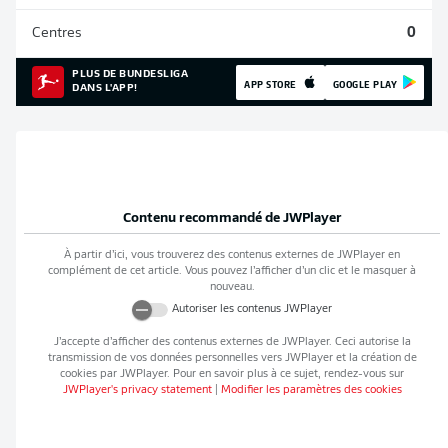
Centres
0
PLUS DE BUNDESLIGA
APP STORE
GOOGLE PLAY
DANS L'APP!
Contenu recommandé de
JWPlayer
À partir d’ici, vous trouverez des contenus externes de
JWPlayer
en
complément de cet article. Vous pouvez l’afficher d’un clic et le masquer à
nouveau.
Autoriser les contenus
JWPlayer
J’accepte d’afficher des contenus externes de
JWPlayer
. Ceci autorise la
transmission de vos données personnelles vers
JWPlayer
et la création de
cookies par
JWPlayer
. Pour en savoir plus à ce sujet, rendez-vous sur
JWPlayer
's privacy statement
|
Modifier les paramètres des cookies