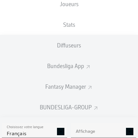
Joueurs
NATIONALITÉ
TAILLE
28.05.2002
POIDS
USA
,
187
24 ANS
71 KG
DEU
CM
Stats
Diffuseurs
Competition
Bundesliga
Bundesliga App
Season
2026/2027
Fantasy Manager
BUNDESLIGA-GROUP
STATS DE LA SAISON
2026/2027
Choisissez votre langue
Affichage
Français