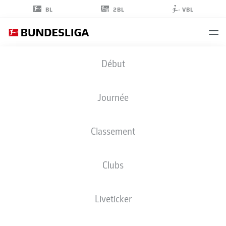
2BL
BL
VBL
MALIK
Début
TILLMAN
10
Journée
Classement
MILIEU DE TERRAIN
Clubs
BAYER LEVERKUSEN
STATS DE LA SAISON 2026/2027
BUTS
COÉQUIPIERS
Liveticker