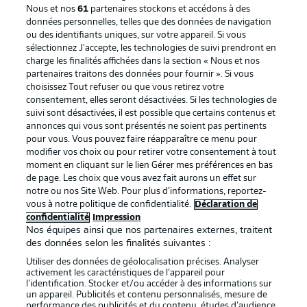
Nous et nos
61
partenaires stockons et accédons à des
données personnelles, telles que des données de navigation
ou des identifiants uniques, sur votre appareil. Si vous
sélectionnez J'accepte, les technologies de suivi prendront en
La publicité
Conditions d’utilisation des
charge les finalités affichées dans la section « Nous et nos
partenaires traitons des données pour fournir ». Si vous
services
choisissez Tout refuser ou que vous retirez votre
consentement, elles seront désactivées. Si les technologies de
Mentions Légales
Gérer mes préférences
suivi sont désactivées, il est possible que certains contenus et
Déclaration de
Diffuseurs
annonces qui vous sont présentés ne soient pas pertinents
pour vous. Vous pouvez faire réapparaître ce menu pour
confidentialité
modifier vos choix ou pour retirer votre consentement à tout
moment en cliquant sur le lien Gérer mes préférences en bas
Travaux
Contact
de page. Les choix que vous avez fait aurons un effet sur
Impression
Joueurs
notre ou nos Site Web. Pour plus d’informations, reportez-
vous à notre politique de confidentialité.
Déclaration de
confidentialité
Impression
Nos équipes ainsi que nos partenaires externes, traitent
des données selon les finalités suivantes :
Utiliser des données de géolocalisation précises. Analyser
activement les caractéristiques de l’appareil pour
l’identification. Stocker et/ou accéder à des informations sur
un appareil. Publicités et contenu personnalisés, mesure de
performance des publicités et du contenu, études d’audience