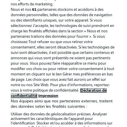
nos efforts de marketing.
Nous et nos
61
partenaires stockons et accédons à des
données personnelles, telles que des données de navigation
ou des identifiants uniques, sur votre appareil. Si vous
sélectionnez J'accepte, les technologies de suivi prendront en
La publicité
Conditions d’utilisation des
charge les finalités affichées dans la section « Nous et nos
partenaires traitons des données pour fournir ». Si vous
services
choisissez Tout refuser ou que vous retirez votre
consentement, elles seront désactivées. Si les technologies de
Mentions Légales
Gérer mes préférences
suivi sont désactivées, il est possible que certains contenus et
Déclaration de
Diffuseurs
annonces qui vous sont présentés ne soient pas pertinents
pour vous. Vous pouvez faire réapparaître ce menu pour
confidentialité
modifier vos choix ou pour retirer votre consentement à tout
moment en cliquant sur le lien Gérer mes préférences en bas
Travaux
Contact
de page. Les choix que vous avez fait aurons un effet sur
Impression
Joueurs
notre ou nos Site Web. Pour plus d’informations, reportez-
vous à notre politique de confidentialité.
Déclaration de
confidentialité
Impression
Nos équipes ainsi que nos partenaires externes, traitent
des données selon les finalités suivantes :
Utiliser des données de géolocalisation précises. Analyser
activement les caractéristiques de l’appareil pour
l’identification. Stocker et/ou accéder à des informations sur