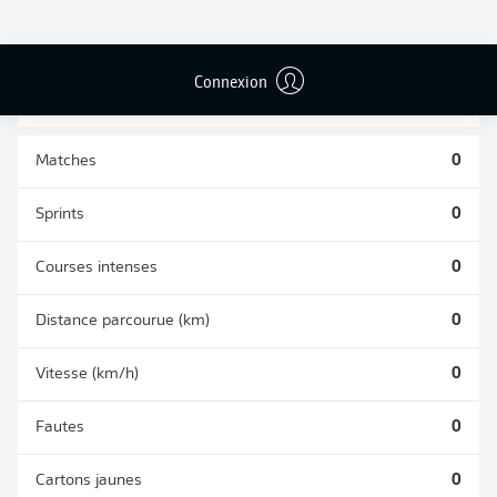
BUTS CONTRE
PASSES
TIRS ARRÊTÉS
SON CAMP
RÉUSSIES
0
0
0
Connexion
Matches
0
Sprints
0
Courses intenses
0
Distance parcourue (km)
0
Vitesse (km/h)
0
Fautes
0
Cartons jaunes
0