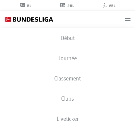
2BL
BL
VBL
MARK
Début
FLEKKEN
1
Journée
Classement
GARDIEN DE BUT
Clubs
BAYER LEVERKUSEN
STATS DE LA SAISON 2026/2027
BUTS
COÉQUIPIERS
Liveticker