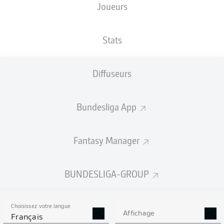
Joueurs
TAILLE
NATIONALITÉ
13.06.1993
POIDS
194
NLD
33 ANS
87 KG
CM
Stats
Diffuseurs
Competition
Bundesliga
Bundesliga App
Season
2026/2027
Fantasy Manager
BUNDESLIGA-GROUP
STATS DE LA SAISON
2026/2027
Choisissez votre langue
Affichage
Français