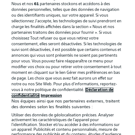
Nous et nos
61
partenaires stockons et accédons à des
données personnelles, telles que des données de navigation
ou des identifiants uniques, sur votre appareil. Si vous
sélectionnez J'accepte, les technologies de suivi prendront en
La publicité
Conditions d’utilisation des
charge les finalités affichées dans la section « Nous et nos
partenaires traitons des données pour fournir ». Si vous
services
choisissez Tout refuser ou que vous retirez votre
consentement, elles seront désactivées. Si les technologies de
Mentions Légales
Gérer mes préférences
suivi sont désactivées, il est possible que certains contenus et
Déclaration de
Diffuseurs
annonces qui vous sont présentés ne soient pas pertinents
pour vous. Vous pouvez faire réapparaître ce menu pour
confidentialité
modifier vos choix ou pour retirer votre consentement à tout
moment en cliquant sur le lien Gérer mes préférences en bas
Travaux
Contact
de page. Les choix que vous avez fait aurons un effet sur
Impression
Joueurs
notre ou nos Site Web. Pour plus d’informations, reportez-
vous à notre politique de confidentialité.
Déclaration de
confidentialité
Impression
Nos équipes ainsi que nos partenaires externes, traitent
des données selon les finalités suivantes :
Utiliser des données de géolocalisation précises. Analyser
activement les caractéristiques de l’appareil pour
l’identification. Stocker et/ou accéder à des informations sur
un appareil. Publicités et contenu personnalisés, mesure de
performance des publicités et du contenu, études d’audience