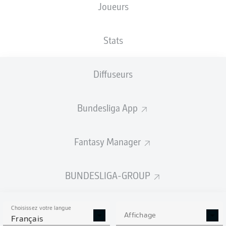
Joueurs
NATIONALITÉ
TAILLE
29.01.2003
POIDS
ENG
,
190
23 ANS
84 KG
SCT
CM
Stats
Diffuseurs
Competition
Bundesliga
Bundesliga App
Season
2026/2027
Fantasy Manager
BUNDESLIGA-GROUP
STATS DE LA SAISON
2026/2027
Choisissez votre langue
Affichage
Français