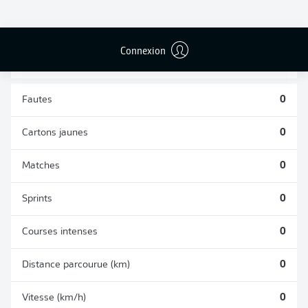
TACLES
DUELS AÉRIENS
RÉUSSIS
REMPORTÉS
0
0
Connexion
Fautes
0
Cartons jaunes
0
Matches
0
Sprints
0
Courses intenses
0
Distance parcourue (km)
0
Vitesse (km/h)
0