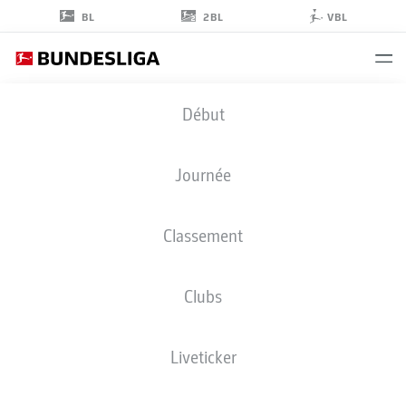
2BL
BL
VBL
JARELL
Début
QUANSAH
4
Journée
Classement
DÉFENSEUR
Clubs
BAYER LEVERKUSEN
STATS DE LA SAISON 2026/2027
BUTS
COÉQUIPIERS
Liveticker