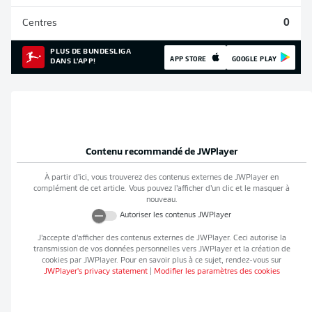
Centres
0
PLUS DE BUNDESLIGA
APP STORE
GOOGLE PLAY
DANS L'APP!
Contenu recommandé de
JWPlayer
À partir d’ici, vous trouverez des contenus externes de
JWPlayer
en
complément de cet article. Vous pouvez l’afficher d’un clic et le masquer à
nouveau.
Autoriser les contenus
JWPlayer
J’accepte d’afficher des contenus externes de
JWPlayer
. Ceci autorise la
transmission de vos données personnelles vers
JWPlayer
et la création de
cookies par
JWPlayer
. Pour en savoir plus à ce sujet, rendez-vous sur
JWPlayer
's privacy statement
|
Modifier les paramètres des cookies