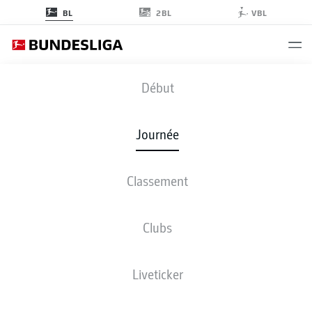
2BL
BL
VBL
FCA
-
FCH
Début
FCA
FCH
2
1
Journée
Classement
EN DIRECT
COMPOSITIONS
STATISTIQUES
CLASSEMENT
Clubs
3-4-2-1
4-2-3-1
Liveticker
LES ONZE DE DÉPART
AUGSBURG