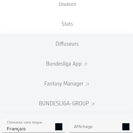
Joueurs
Samuel Essende
Stats
Alexis Claude-Maurice
Arne Maier
Diffuseurs
Bundesliga App
Dimitrios Giannoulis
Elvis Rexhbecaj
Frank Onyeka
Marius Wolf
Fantasy Manager
Noahkai Banks
Jeffrey Gouweleeuw
Chrislain Matsima
BUNDESLIGA-GROUP
Choisissez votre langue
Finn Dahmen
Affichage
Français