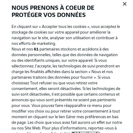
NOUS PRENONS À COEUR DE
PROTÉGER VOS DONNÉES
En cliquant sur « Accepter tous les cookies », vous acceptez le
stockage de cookies sur votre appareil pour améliorer la
navigation sur le site, analyser son utilisation et contribuer à
nos efforts de marketing.
Nous et nos
61
partenaires stockons et accédons à des
données personnelles, telles que des données de navigation
ou des identifiants uniques, sur votre appareil. Si vous
La publicité
Conditions d’utilisation des
sélectionnez J'accepte, les technologies de suivi prendront en
charge les finalités affichées dans la section « Nous et nos
services
partenaires traitons des données pour fournir ». Si vous
Mentions Légales
Gérer mes préférences
choisissez Tout refuser ou que vous retirez votre
consentement, elles seront désactivées. Si les technologies de
Déclaration de
Diffuseurs
suivi sont désactivées, il est possible que certains contenus et
annonces qui vous sont présentés ne soient pas pertinents
confidentialité
pour vous. Vous pouvez faire réapparaître ce menu pour
Travaux
Contact
modifier vos choix ou pour retirer votre consentement à tout
moment en cliquant sur le lien Gérer mes préférences en bas
Impression
Joueurs
de page. Les choix que vous avez fait aurons un effet sur notre
ou nos Site Web. Pour plus d’informations, reportez-vous à