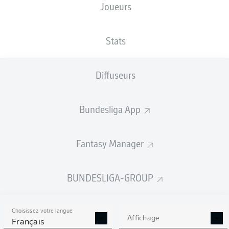
Joueurs
Anthony Modeste
Stats
2
Mark Uth
Ondrej Duda
Florian Kainz
Diffuseurs
Bundesliga App
Salih Özcan
Dejan Ljubicic
Fantasy Manager
Jonas Hector
Rafael Czichos
Timo Hübers
Benno Schmitz
BUNDESLIGA-GROUP
Choisissez votre langue
Timo Horn
Affichage
Français