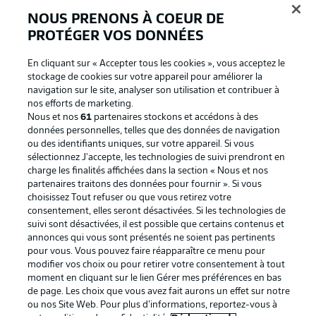
NOUS PRENONS À COEUR DE
PROTÉGER VOS DONNÉES
En cliquant sur « Accepter tous les cookies », vous acceptez le
stockage de cookies sur votre appareil pour améliorer la
navigation sur le site, analyser son utilisation et contribuer à
nos efforts de marketing.
Nous et nos
61
partenaires stockons et accédons à des
données personnelles, telles que des données de navigation
ou des identifiants uniques, sur votre appareil. Si vous
La publicité
Conditions d’utilisation des
sélectionnez J'accepte, les technologies de suivi prendront en
charge les finalités affichées dans la section « Nous et nos
services
partenaires traitons des données pour fournir ». Si vous
Mentions Légales
Gérer mes préférences
choisissez Tout refuser ou que vous retirez votre
consentement, elles seront désactivées. Si les technologies de
Déclaration de
Diffuseurs
suivi sont désactivées, il est possible que certains contenus et
annonces qui vous sont présentés ne soient pas pertinents
confidentialité
pour vous. Vous pouvez faire réapparaître ce menu pour
Travaux
Contact
modifier vos choix ou pour retirer votre consentement à tout
moment en cliquant sur le lien Gérer mes préférences en bas
Impression
Joueurs
de page. Les choix que vous avez fait aurons un effet sur notre
ou nos Site Web. Pour plus d’informations, reportez-vous à