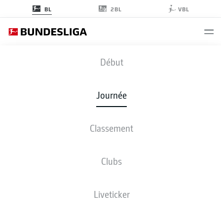
2BL
BL
VBL
KOE
-
FCU
Début
KOE
FCU
2
2
Journée
Classement
EN DIRECT
COMPOSITIONS
STATISTIQUES
CLASSEMENT
Clubs
4-2-3-1
3-3-2-2
Liveticker
LES ONZE DE DÉPART
COLOGNE