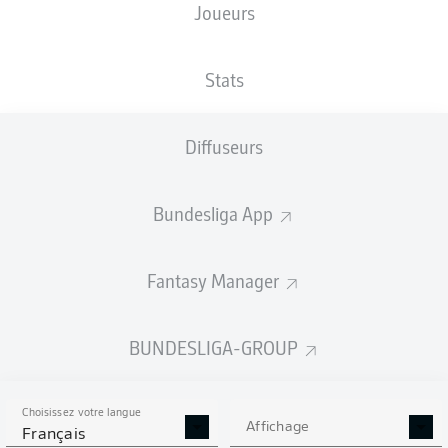
Joueurs
TAILLE
NATIONALITÉ
15.07.1991
POIDS
190
SWE
35 ANS
86 KG
CM
Stats
Diffuseurs
Competition
Bundesliga 2
Bundesliga App
Season
Fantasy Manager
BUNDESLIGA-GROUP
STATS DE LA SAISON
2022/2023
Choisissez votre langue
Affichage
Français