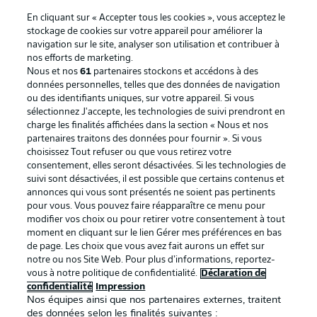
En cliquant sur « Accepter tous les cookies », vous acceptez le
stockage de cookies sur votre appareil pour améliorer la
navigation sur le site, analyser son utilisation et contribuer à
nos efforts de marketing.
Nous et nos
61
partenaires stockons et accédons à des
données personnelles, telles que des données de navigation
ou des identifiants uniques, sur votre appareil. Si vous
sélectionnez J'accepte, les technologies de suivi prendront en
La publicité
Conditions d’utilisation des
charge les finalités affichées dans la section « Nous et nos
partenaires traitons des données pour fournir ». Si vous
services
choisissez Tout refuser ou que vous retirez votre
consentement, elles seront désactivées. Si les technologies de
Mentions Légales
Gérer mes préférences
suivi sont désactivées, il est possible que certains contenus et
Déclaration de
Diffuseurs
annonces qui vous sont présentés ne soient pas pertinents
pour vous. Vous pouvez faire réapparaître ce menu pour
confidentialité
modifier vos choix ou pour retirer votre consentement à tout
moment en cliquant sur le lien Gérer mes préférences en bas
Travaux
Contact
de page. Les choix que vous avez fait aurons un effet sur
Impression
Joueurs
notre ou nos Site Web. Pour plus d’informations, reportez-
vous à notre politique de confidentialité.
Déclaration de
confidentialité
Impression
Nos équipes ainsi que nos partenaires externes, traitent
des données selon les finalités suivantes :