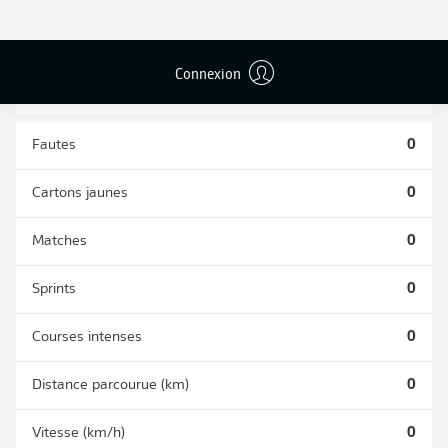
TACLES
DUELS AÉRIENS
RÉUSSIS
REMPORTÉS
0
0
Connexion
Fautes
0
Cartons jaunes
0
Matches
0
Sprints
0
Courses intenses
0
Distance parcourue (km)
0
Vitesse (km/h)
0