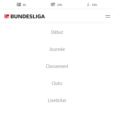
2BL
BL
VBL
SEBASTIAN
Début
ANDERSSON
Journée
Classement
ATTAQUANT
Clubs
NUREMBERG
STATS DE LA SAISON 2022/2023
BUTS
Liveticker