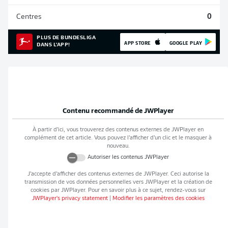
Centres
0
PLUS DE BUNDESLIGA
APP STORE
GOOGLE PLAY
DANS L'APP!
Contenu recommandé de
JWPlayer
À partir d’ici, vous trouverez des contenus externes de
JWPlayer
en
complément de cet article. Vous pouvez l’afficher d’un clic et le masquer à
nouveau.
Autoriser les contenus
JWPlayer
J’accepte d’afficher des contenus externes de
JWPlayer
. Ceci autorise la
transmission de vos données personnelles vers
JWPlayer
et la création de
cookies par
JWPlayer
. Pour en savoir plus à ce sujet, rendez-vous sur
JWPlayer
's privacy statement
|
Modifier les paramètres des cookies