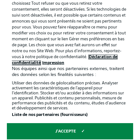
services
choisissez Tout refuser ou que vous retirez votre
consentement, elles seront désactivées. Si les technologies de
Mentions Légales
Gérer mes préférences
suivi sont désactivées, il est possible que certains contenus et
Déclaration de
Diffuseurs
annonces qui vous sont présentés ne soient pas pertinents
pour vous. Vous pouvez faire réapparaître ce menu pour
confidentialité
modifier vos choix ou pour retirer votre consentement à tout
moment en cliquant sur le lien Gérer mes préférences en bas
Travaux
Contact
de page. Les choix que vous avez fait aurons un effet sur
Impression
Joueurs
notre ou nos Site Web. Pour plus d’informations, reportez-
vous à notre politique de confidentialité.
Déclaration de
confidentialité
Impression
Nos équipes ainsi que nos partenaires externes, traitent
des données selon les finalités suivantes :
Utiliser des données de géolocalisation précises. Analyser
activement les caractéristiques de l’appareil pour
l’identification. Stocker et/ou accéder à des informations sur
un appareil. Publicités et contenu personnalisés, mesure de
performance des publicités et du contenu, études d’audience
et développement de services.
© 2026 Bundesliga-Gruppe GmbH
Liste de nos partenaires (fournisseurs)
Choisissez votre langue
J'ACCEPTE
Français