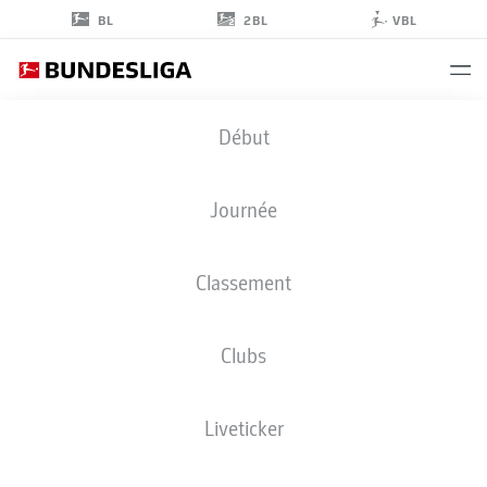
2BL
BL
VBL
JONAS
Début
HECTOR
Journée
Classement
DÉFENSEUR
Clubs
COLOGNE
STATS DE LA SAISON 2022/2023
BUTS
Liveticker