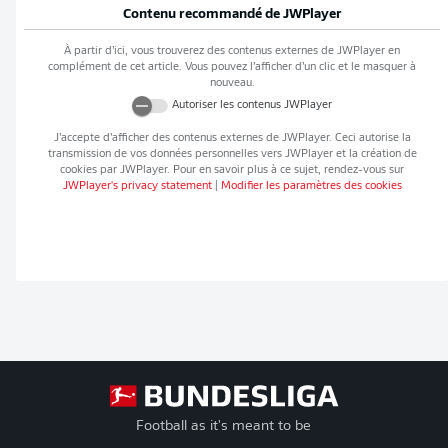
Contenu recommandé de
JWPlayer
À partir d’ici, vous trouverez des contenus externes de
JWPlayer
en
complément de cet article. Vous pouvez l’afficher d’un clic et le masquer à
nouveau.
Autoriser les contenus
JWPlayer
J’accepte d’afficher des contenus externes de
JWPlayer
. Ceci autorise la
transmission de vos données personnelles vers
JWPlayer
et la création de
cookies par
JWPlayer
. Pour en savoir plus à ce sujet, rendez-vous sur
JWPlayer
's privacy statement
|
Modifier les paramètres des cookies
Football as it's meant to be