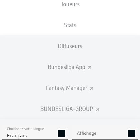
Joueurs
TAILLE
NATIONALITÉ
27.05.1990
POIDS
185
DEU
36 ANS
75 KG
CM
Stats
Diffuseurs
Competition
Bundesliga
Bundesliga App
Season
2022/2023
Fantasy Manager
BUNDESLIGA-GROUP
STATS DE LA SAISON
2022/2023
Choisissez votre langue
Affichage
Français