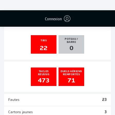
PASSES
PENALTIES
BUTS
PENALTIES
DÉCISIVES
TRANSFORMÉS
1
2
0
0
Connexion
POTEAU /
TIRS
BARRE
22
0
TACLES
DUELS AÉRIENS
RÉUSSIS
REMPORTÉS
473
71
Fautes
23
Cartons jaunes
3