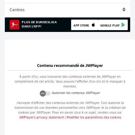
Centres
0
PLUS DE BUNDESLIGA
APP STORE
GOOGLE PLAY
DANS L'APP!
Contenu recommandé de
JWPlayer
À partir d’ici, vous trouverez des contenus externes de
JWPlayer
en
complément de cet article. Vous pouvez l’afficher d’un clic et le masquer à
nouveau.
Autoriser les contenus
JWPlayer
J’accepte d’afficher des contenus externes de
JWPlayer
. Ceci autorise la
transmission de vos données personnelles vers
JWPlayer
et la création de
cookies par
JWPlayer
. Pour en savoir plus à ce sujet, rendez-vous sur
JWPlayer
's privacy statement
|
Modifier les paramètres des cookies