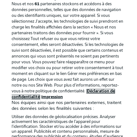
Nous et nos
61
partenaires stockons et accédons à des
données personnelles, telles que des données de navigation
ou des identifiants uniques, sur votre appareil. Si vous
sélectionnez J'accepte, les technologies de suivi prendront en
La publicité
Conditions d’utilisation des
charge les finalités affichées dans la section « Nous et nos
partenaires traitons des données pour fournir ». Si vous
services
choisissez Tout refuser ou que vous retirez votre
consentement, elles seront désactivées. Si les technologies de
Mentions Légales
Gérer mes préférences
suivi sont désactivées, il est possible que certains contenus et
Déclaration de
Diffuseurs
annonces qui vous sont présentés ne soient pas pertinents
pour vous. Vous pouvez faire réapparaître ce menu pour
confidentialité
modifier vos choix ou pour retirer votre consentement à tout
moment en cliquant sur le lien Gérer mes préférences en bas
Travaux
Contact
de page. Les choix que vous avez fait aurons un effet sur
Impression
Joueurs
notre ou nos Site Web. Pour plus d’informations, reportez-
vous à notre politique de confidentialité.
Déclaration de
confidentialité
Impression
Nos équipes ainsi que nos partenaires externes, traitent
des données selon les finalités suivantes :
Utiliser des données de géolocalisation précises. Analyser
activement les caractéristiques de l’appareil pour
l’identification. Stocker et/ou accéder à des informations sur
un appareil. Publicités et contenu personnalisés, mesure de
performance des publicités et du contenu, études d’audience