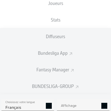
Joueurs
TAILLE
NATIONALITÉ
26.05.2002
POIDS
178
DEU
24 ANS
72 KG
CM
Stats
Diffuseurs
Competition
Bundesliga
Bundesliga App
Season
2026/2027
Fantasy Manager
BUNDESLIGA-GROUP
STATS DE LA SAISON
2026/2027
Choisissez votre langue
Affichage
Français