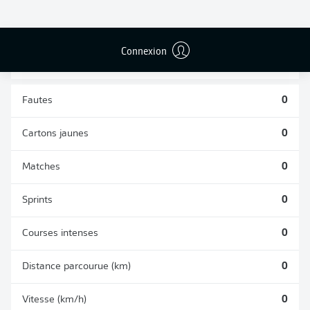
TACLES
DUELS AÉRIENS
RÉUSSIS
REMPORTÉS
0
0
Connexion
Fautes
0
Cartons jaunes
0
Matches
0
Sprints
0
Courses intenses
0
Distance parcourue (km)
0
Vitesse (km/h)
0