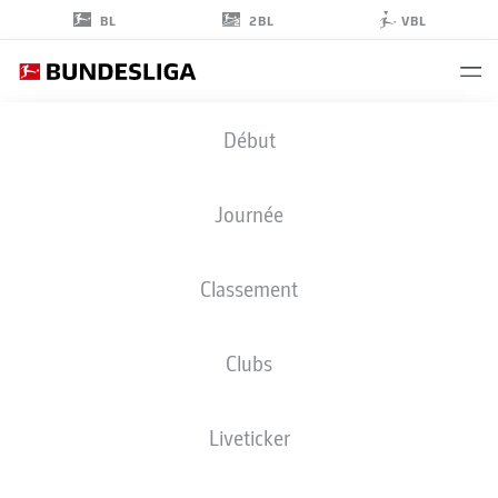
2BL
BL
VBL
JAN
Début
THIELMANN
29
Journée
Classement
MILIEU DE TERRAIN
Clubs
COLOGNE
STATS DE LA SAISON 2026/2027
BUTS
COÉQUIPIERS
Liveticker