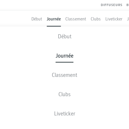
DIFFUSEURS
B
Début
Journée
Classement
Clubs
Liveticker
BOCHUM
-
GREUTHER FÜRTH
Début
Journée
Classement
 DIRECT
COMPOSITIONS
STATISTIQUES
CLASSEM
Clubs
sam., 12.09.2026
11:00 AM
Liveticker
Ruhrstadion