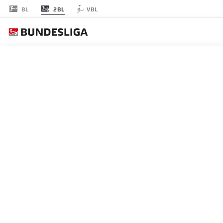
2BL
BL
VBL
JOURNÉE 5
EN