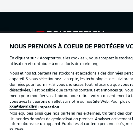
Football as it's meant to be
NOUS PRENONS À COEUR DE PROTÉGER V
Proposé par
En cliquant sur « Accepter tous les cookies », vous acceptez le stockag
utilisation et contribuer à nos efforts de marketing.
Nous et nos
61
partenaires stockons et accédons à des données person
appareil. Si vous sélectionnez J'accepte, les technologies de suivi pren
données pour fournir ». Si vous choisissez Tout refuser ou que vous ret
désactivées, il est possible que certains contenus et annonces qui vo
menu pour modifier vos choix ou pour retirer votre consentement à to
vous avez fait aurons un effet sur notre ou nos Site Web. Pour plus d’
confidentialité
Impression
Nos équipes ainsi que nos partenaires externes, traitent des donn
Utiliser des données de géolocalisation précises. Analyser activement le
informations sur un appareil. Publicités et contenu personnalisés, m
© 2026 Bundesliga-Gruppe GmbH
services.