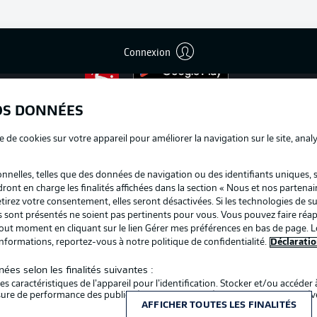
Connexion
La publi
BUNDESLIGA APP
Mention
OS DONNÉES
Déclarat
e de cookies sur votre appareil pour améliorer la navigation sur le site, anal
Travaux
nelles, telles que des données de navigation ou des identifiants uniques, 
Impress
dront en charge les finalités affichées dans la section « Nous et nos partenai
irez votre consentement, elles seront désactivées. Si les technologies de su
us sont présentés ne soient pas pertinents pour vous. Vous pouvez faire réap
ut moment en cliquant sur le lien Gérer mes préférences en bas de page. L
informations, reportez-vous à notre politique de confidentialité.
Déclaratio
ées selon les finalités suivantes :
s caractéristiques de l’appareil pour l’identification. Stocker et/ou accéder 
Choisissez votre langue
esure de performance des publicités et du contenu, études d’audience et d
Français
AFFICHER TOUTES LES FINALITÉS