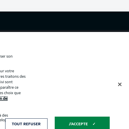
cité
Conditions d’utilisation des
services
s Légales
Gérer mes préférences
ion de confidentialité
Diffuseurs
yser son
Contact
sur votre
ion
Joueurs
res traitons des
ivi sont
paraître ce
es choix que
n de
à des
éveloppement de
Affichage
TOUT REFUSER
J'ACCEPTE