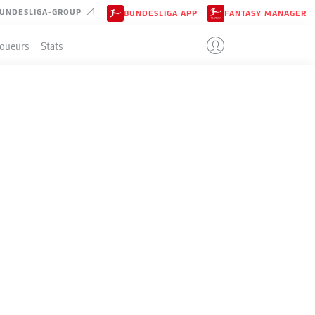
UNDESLIGA-GROUP
BUNDESLIGA APP
FANTASY MANAGER
Joueurs
Stats
ENT