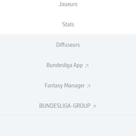
Joueurs
Stats
Publicité
Diffuseurs
Bundesliga App
Fantasy Manager
BUNDESLIGA-GROUP
Aucun contenu ne répond à vos critères pour le moment.