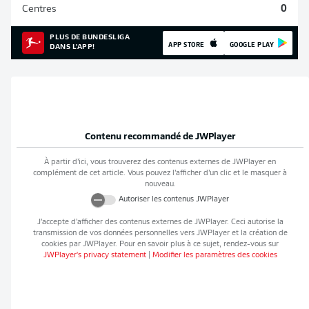
Centres
0
PLUS DE BUNDESLIGA
APP STORE
GOOGLE PLAY
DANS L'APP!
Contenu recommandé de
JWPlayer
À partir d’ici, vous trouverez des contenus externes de
JWPlayer
en
complément de cet article. Vous pouvez l’afficher d’un clic et le masquer à
nouveau.
Autoriser les contenus
JWPlayer
J’accepte d’afficher des contenus externes de
JWPlayer
. Ceci autorise la
transmission de vos données personnelles vers
JWPlayer
et la création de
cookies par
JWPlayer
. Pour en savoir plus à ce sujet, rendez-vous sur
JWPlayer
's privacy statement
|
Modifier les paramètres des cookies