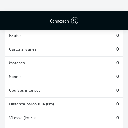
TACLES
DUELS AÉRIENS
RÉUSSIS
REMPORTÉS
0
0
Connexion
Fautes
0
Cartons jaunes
0
Matches
0
Sprints
0
Courses intenses
0
Distance parcourue (km)
0
Vitesse (km/h)
0