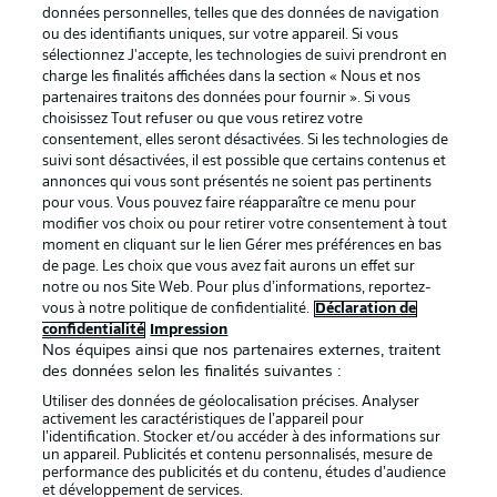
données personnelles, telles que des données de navigation
ou des identifiants uniques, sur votre appareil. Si vous
sélectionnez J'accepte, les technologies de suivi prendront en
La publicité
Conditions d’utilisation des
charge les finalités affichées dans la section « Nous et nos
partenaires traitons des données pour fournir ». Si vous
services
choisissez Tout refuser ou que vous retirez votre
consentement, elles seront désactivées. Si les technologies de
Mentions Légales
Gérer mes préférences
suivi sont désactivées, il est possible que certains contenus et
Déclaration de
Diffuseurs
annonces qui vous sont présentés ne soient pas pertinents
pour vous. Vous pouvez faire réapparaître ce menu pour
confidentialité
modifier vos choix ou pour retirer votre consentement à tout
moment en cliquant sur le lien Gérer mes préférences en bas
Travaux
Contact
de page. Les choix que vous avez fait aurons un effet sur
Impression
Joueurs
notre ou nos Site Web. Pour plus d’informations, reportez-
vous à notre politique de confidentialité.
Déclaration de
confidentialité
Impression
Nos équipes ainsi que nos partenaires externes, traitent
des données selon les finalités suivantes :
Utiliser des données de géolocalisation précises. Analyser
activement les caractéristiques de l’appareil pour
l’identification. Stocker et/ou accéder à des informations sur
un appareil. Publicités et contenu personnalisés, mesure de
performance des publicités et du contenu, études d’audience
et développement de services.