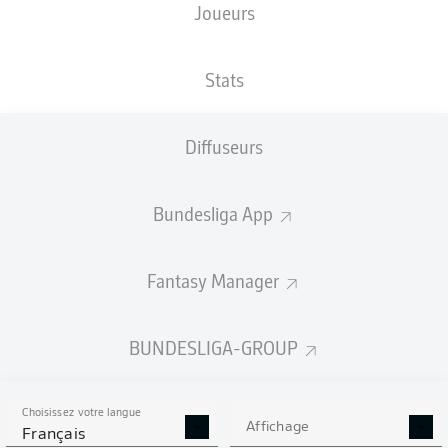
Joueurs
NATIONALITÉ
22.12.2007
TAILLE
DEU
18 ANS
195 CM
Stats
Competition
Diffuseurs
Bundesliga 2
Season
Bundesliga App
2026/2027
Fantasy Manager
STATS DE LA SAISON
BUNDESLIGA-GROUP
2026/2027
Choisissez votre langue
Affichage
Français