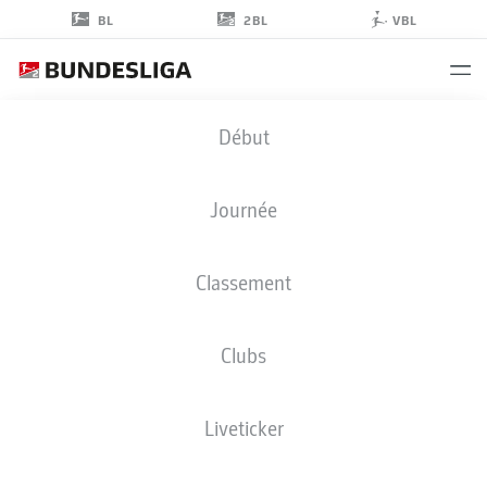
2BL
BL
VBL
TOM
Début
MEYER
34
Journée
Classement
MILIEU DE TERRAIN
Clubs
BOCHUM
STATS DE LA SAISON 2026/2027
BUTS
COÉQUIPIERS
Liveticker