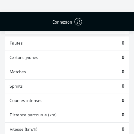
TACLES
DUELS AÉRIENS
RÉUSSIS
REMPORTÉS
0
0
Connexion
Fautes
0
Cartons jaunes
0
Matches
0
Sprints
0
Courses intenses
0
Distance parcourue (km)
0
Vitesse (km/h)
0