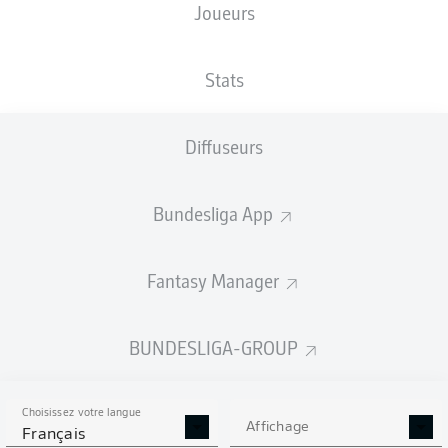
Joueurs
NATIONALITÉ
TAILLE
28.09.2007
POIDS
DEU
, ITA
180
18 ANS
69 KG
CM
Stats
Diffuseurs
Competition
Bundesliga 2
Bundesliga App
Season
Fantasy Manager
BUNDESLIGA-GROUP
STATS DE LA SAISON
2024/2025
Choisissez votre langue
Affichage
Français