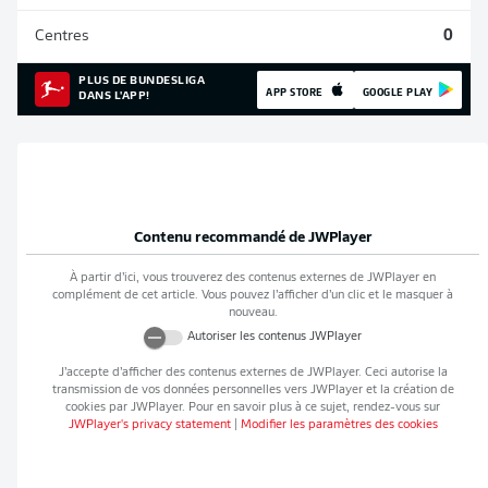
Centres
0
PLUS DE BUNDESLIGA
APP STORE
GOOGLE PLAY
DANS L'APP!
Contenu recommandé de
JWPlayer
À partir d’ici, vous trouverez des contenus externes de
JWPlayer
en
complément de cet article. Vous pouvez l’afficher d’un clic et le masquer à
nouveau.
Autoriser les contenus
JWPlayer
J’accepte d’afficher des contenus externes de
JWPlayer
. Ceci autorise la
transmission de vos données personnelles vers
JWPlayer
et la création de
cookies par
JWPlayer
. Pour en savoir plus à ce sujet, rendez-vous sur
JWPlayer
's privacy statement
|
Modifier les paramètres des cookies