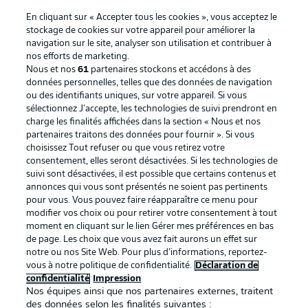
En cliquant sur « Accepter tous les cookies », vous acceptez le
stockage de cookies sur votre appareil pour améliorer la
navigation sur le site, analyser son utilisation et contribuer à
nos efforts de marketing.
Nous et nos
61
partenaires stockons et accédons à des
données personnelles, telles que des données de navigation
ou des identifiants uniques, sur votre appareil. Si vous
sélectionnez J'accepte, les technologies de suivi prendront en
La publicité
Conditions d’utilisation des
charge les finalités affichées dans la section « Nous et nos
partenaires traitons des données pour fournir ». Si vous
services
choisissez Tout refuser ou que vous retirez votre
consentement, elles seront désactivées. Si les technologies de
Mentions Légales
Gérer mes préférences
suivi sont désactivées, il est possible que certains contenus et
Déclaration de
Diffuseurs
annonces qui vous sont présentés ne soient pas pertinents
pour vous. Vous pouvez faire réapparaître ce menu pour
confidentialité
modifier vos choix ou pour retirer votre consentement à tout
moment en cliquant sur le lien Gérer mes préférences en bas
Travaux
Contact
de page. Les choix que vous avez fait aurons un effet sur
Impression
Joueurs
notre ou nos Site Web. Pour plus d’informations, reportez-
vous à notre politique de confidentialité.
Déclaration de
confidentialité
Impression
Nos équipes ainsi que nos partenaires externes, traitent
des données selon les finalités suivantes :