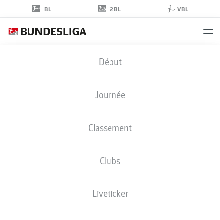
2BL
BL
VBL
ALESSANDRO
Début
CRIMALDI
45
Journée
Classement
MILIEU DE TERRAIN
Clubs
BOCHUM
STATS DE LA SAISON 2024/2025
BUTS
Liveticker