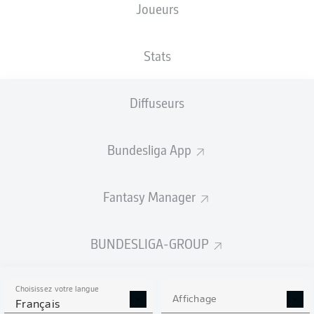
Joueurs
TAILLE
NATIONALITÉ
05.01.1999
POIDS
183
DEU
27 ANS
74 KG
CM
Stats
Diffuseurs
Competition
Bundesliga 2
Bundesliga App
Season
Fantasy Manager
BUNDESLIGA-GROUP
STATS DE LA SAISON
2021/2022
Choisissez votre langue
Affichage
Français