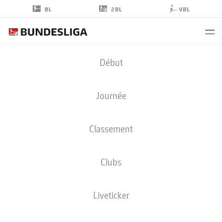
2BL
BL
VBL
LUCA
Début
ITTER
27
Journée
Classement
DÉFENSEUR
Clubs
GREUTHER FÜRTH
STATS DE LA SAISON 2021/2022
BUTS
Liveticker