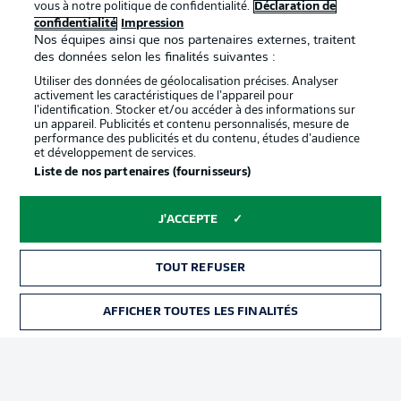
vous à notre politique de confidentialité.
Déclaration de
confidentialité
Impression
confidentialité
Nos équipes ainsi que nos partenaires externes, traitent
Travaux
Contact
des données selon les finalités suivantes :
Utiliser des données de géolocalisation précises. Analyser
Impression
Joueurs
activement les caractéristiques de l’appareil pour
l’identification. Stocker et/ou accéder à des informations sur
un appareil. Publicités et contenu personnalisés, mesure de
performance des publicités et du contenu, études d’audience
et développement de services.
Liste de nos partenaires (fournisseurs)
J'ACCEPTE
© 2026 Bundesliga-Gruppe GmbH
TOUT REFUSER
Choisissez votre langue
AFFICHER TOUTES LES FINALITÉS
Français
Affichage