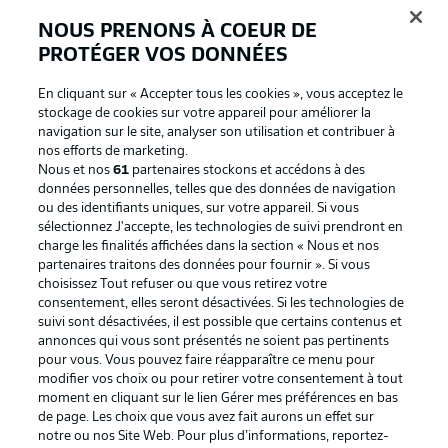
BUNDESLIGA APP
NOUS PRENONS À COEUR DE
PROTÉGER VOS DONNÉES
En cliquant sur « Accepter tous les cookies », vous acceptez le
stockage de cookies sur votre appareil pour améliorer la
Proposé par
navigation sur le site, analyser son utilisation et contribuer à
nos efforts de marketing.
Nous et nos
61
partenaires stockons et accédons à des
données personnelles, telles que des données de navigation
ou des identifiants uniques, sur votre appareil. Si vous
sélectionnez J'accepte, les technologies de suivi prendront en
charge les finalités affichées dans la section « Nous et nos
partenaires traitons des données pour fournir ». Si vous
choisissez Tout refuser ou que vous retirez votre
consentement, elles seront désactivées. Si les technologies de
suivi sont désactivées, il est possible que certains contenus et
annonces qui vous sont présentés ne soient pas pertinents
La publicité
Conditions d’utilisation des
pour vous. Vous pouvez faire réapparaître ce menu pour
modifier vos choix ou pour retirer votre consentement à tout
services
moment en cliquant sur le lien Gérer mes préférences en bas
Mentions Légales
Gérer mes préférences
de page. Les choix que vous avez fait aurons un effet sur
notre ou nos Site Web. Pour plus d’informations, reportez-
Déclaration de
Diffuseurs