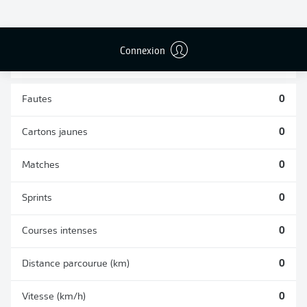
TACLES
DUELS AÉRIENS
RÉUSSIS
REMPORTÉS
0
0
Connexion
Fautes
0
Cartons jaunes
0
Matches
0
Sprints
0
Courses intenses
0
Distance parcourue (km)
0
Vitesse (km/h)
0