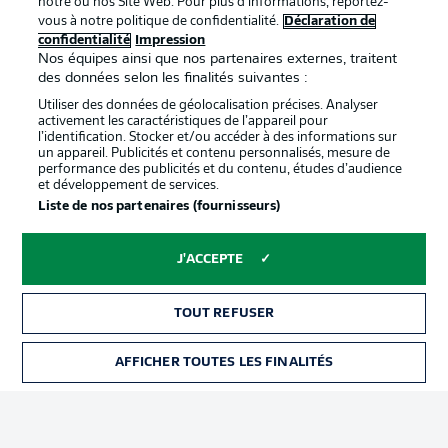
notre ou nos Site Web. Pour plus d’informations, reportez-
vous à notre politique de confidentialité.
Déclaration de
confidentialité
Impression
Proposé par
Nos équipes ainsi que nos partenaires externes, traitent
des données selon les finalités suivantes :
Utiliser des données de géolocalisation précises. Analyser
activement les caractéristiques de l’appareil pour
l’identification. Stocker et/ou accéder à des informations sur
un appareil. Publicités et contenu personnalisés, mesure de
performance des publicités et du contenu, études d’audience
et développement de services.
Liste de nos partenaires (fournisseurs)
J'ACCEPTE
La publicité
Conditions d’utilisation des
services
TOUT REFUSER
Mentions Légales
Gérer mes préférences
AFFICHER TOUTES LES FINALITÉS
BILLETS
Déclaration de
Diffuseurs
confidentialité
Travaux
Contact