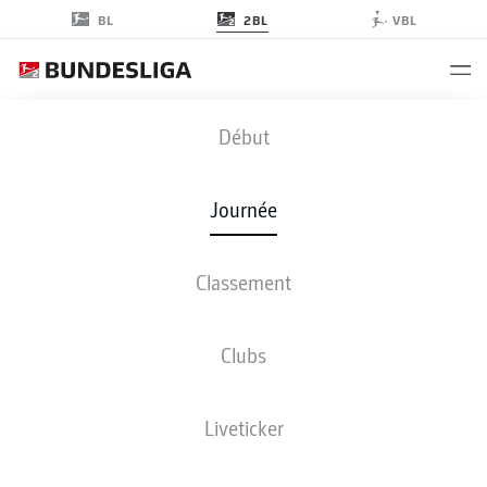
2BL
BL
VBL
KSV
-
STP
Début
Journée
Classement
EN DIRECT
COMPOSITIONS
STATISTIQUES
CLASSEMENT
Clubs
Liveticker
Revenez plus tard