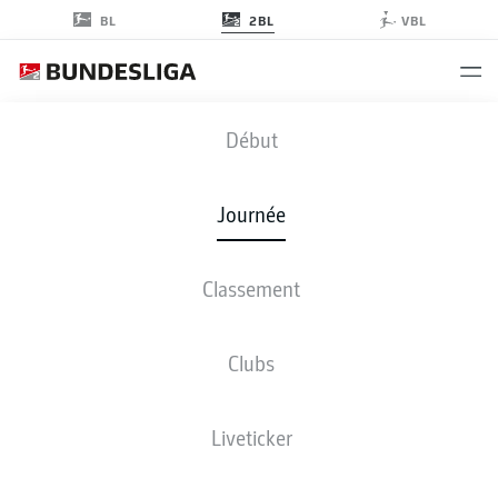
2BL
BL
VBL
BSC
-
F95
Début
BSC
F95
0
2
Journée
Classement
EN DIRECT
COMPOSITIONS
STATISTIQUES
CLASSEMENT
Clubs
4-3-3
4-2-3-1
Liveticker
LES ONZE DE DÉPART
HERTHA BERLIN