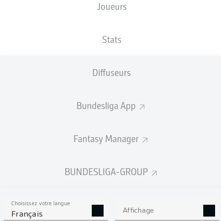
Joueurs
Derry Scherhant
Luca Schuler
Michaël Cuisance
Stats
Diffuseurs
Michal Karbownik
Ibrahim Maza
Bundesliga App
Diego Demme
Fantasy Manager
Deyovaisio Zeefuik
Márton Dárdai
Linus Gechter
Jonjoe Kenny
BUNDESLIGA-GROUP
Choisissez votre langue
Tjark Ernst
Affichage
Français