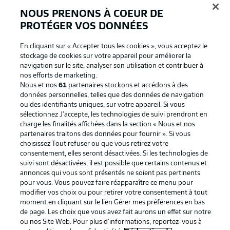
NOUS PRENONS À COEUR DE
PROTÉGER VOS DONNÉES
En cliquant sur « Accepter tous les cookies », vous acceptez le
stockage de cookies sur votre appareil pour améliorer la
navigation sur le site, analyser son utilisation et contribuer à
nos efforts de marketing.
Nous et nos
61
partenaires stockons et accédons à des
données personnelles, telles que des données de navigation
ou des identifiants uniques, sur votre appareil. Si vous
La publicité
Conditions d’utilisation des
sélectionnez J'accepte, les technologies de suivi prendront en
charge les finalités affichées dans la section « Nous et nos
services
partenaires traitons des données pour fournir ». Si vous
Mentions Légales
Gérer mes préférences
choisissez Tout refuser ou que vous retirez votre
consentement, elles seront désactivées. Si les technologies de
Déclaration de
Diffuseurs
suivi sont désactivées, il est possible que certains contenus et
annonces qui vous sont présentés ne soient pas pertinents
confidentialité
pour vous. Vous pouvez faire réapparaître ce menu pour
Travaux
Contact
modifier vos choix ou pour retirer votre consentement à tout
moment en cliquant sur le lien Gérer mes préférences en bas
Impression
Joueurs
de page. Les choix que vous avez fait aurons un effet sur notre
ou nos Site Web. Pour plus d’informations, reportez-vous à