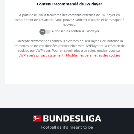
Contenu recommandé de
JWPlayer
À partir d’ici, vous trouverez des contenus externes de
JWPlayer
en
complément de cet article. Vous pouvez l’afficher d’un clic et le masquer à
nouveau.
Autoriser les contenus
JWPlayer
J’accepte d’afficher des contenus externes de
JWPlayer
. Ceci autorise la
transmission de vos données personnelles vers
JWPlayer
et la création de
cookies par
JWPlayer
. Pour en savoir plus à ce sujet, rendez-vous sur
JWPlayer
's privacy statement
|
Modifier les paramètres des cookies
Football as it's meant to be