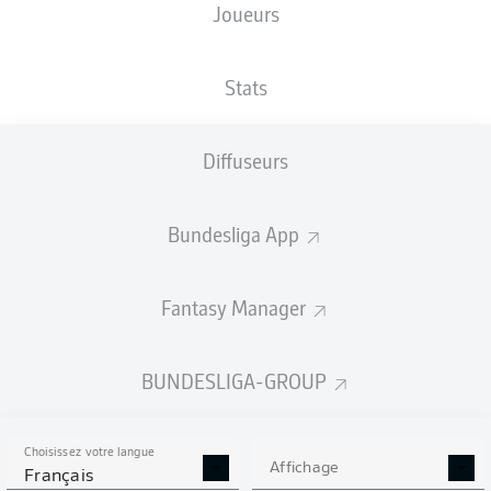
Joueurs
TAILLE
NATIONALITÉ
16.06.1992
POIDS
177
DEU
34 ANS
76 KG
CM
Stats
Diffuseurs
Competition
Bundesliga
Bundesliga App
Season
2019/2020
Fantasy Manager
BUNDESLIGA-GROUP
STATS DE LA SAISON
2019/2020
Choisissez votre langue
Affichage
Français