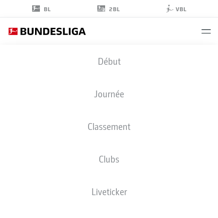
2BL
BL
VBL
MATTHIAS
Début
ZIMMERMANN
25
Journée
Classement
DÉFENSEUR
Clubs
FORTUNA DÜSSELDORF
STATS DE LA SAISON 2019/2020
BUTS
Liveticker