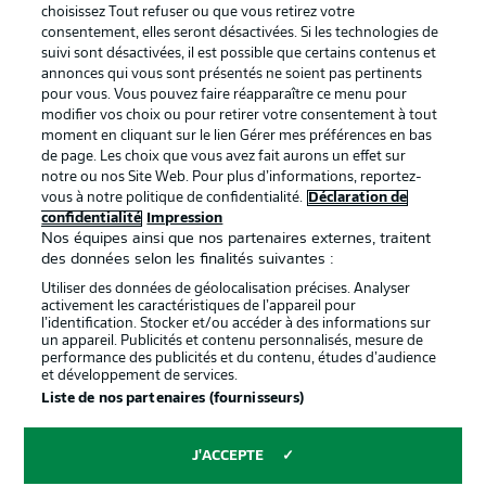
services
choisissez Tout refuser ou que vous retirez votre
consentement, elles seront désactivées. Si les technologies de
Mentions Légales
Gérer mes préférences
suivi sont désactivées, il est possible que certains contenus et
Déclaration de
Diffuseurs
annonces qui vous sont présentés ne soient pas pertinents
pour vous. Vous pouvez faire réapparaître ce menu pour
confidentialité
modifier vos choix ou pour retirer votre consentement à tout
moment en cliquant sur le lien Gérer mes préférences en bas
Travaux
Contact
de page. Les choix que vous avez fait aurons un effet sur
Impression
Joueurs
notre ou nos Site Web. Pour plus d’informations, reportez-
vous à notre politique de confidentialité.
Déclaration de
confidentialité
Impression
Nos équipes ainsi que nos partenaires externes, traitent
des données selon les finalités suivantes :
Utiliser des données de géolocalisation précises. Analyser
activement les caractéristiques de l’appareil pour
l’identification. Stocker et/ou accéder à des informations sur
un appareil. Publicités et contenu personnalisés, mesure de
performance des publicités et du contenu, études d’audience
et développement de services.
© 2026 Bundesliga-Gruppe GmbH
Liste de nos partenaires (fournisseurs)
Choisissez votre langue
J'ACCEPTE
Français