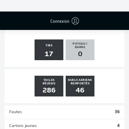
PASSES
PENALTIES
BUTS
PENALTIES
DÉCISIVES
TRANSFORMÉS
1
2
0
0
Connexion
POTEAU /
TIRS
BARRE
17
0
TACLES
DUELS AÉRIENS
RÉUSSIS
REMPORTÉS
286
46
Fautes
36
Cartons jaunes
4