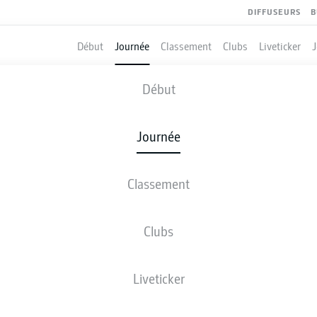
DIFFUSEURS
B
Début
Journée
Classement
Clubs
Liveticker
HERTHA BERLIN
-
KARLSRUHE
Début
Journée
Classement
 DIRECT
COMPOSITIONS
STATISTIQUES
CLASSEM
Clubs
Liveticker
ven., 27.11.2026 - dim., 29.11.2026
Cette journée n’a pas encore été programmée.