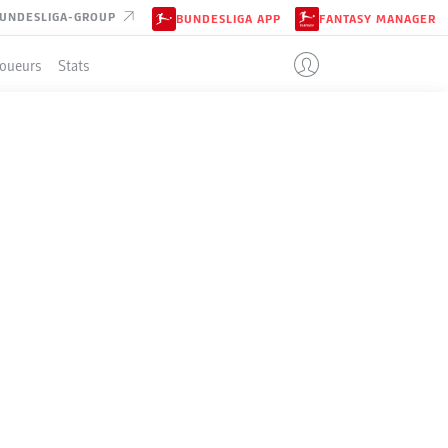
UNDESLIGA-GROUP
BUNDESLIGA APP
FANTASY MANAGER
Joueurs
Stats
ENT