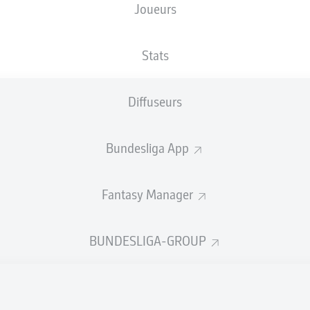
Joueurs
Olympiastadion
Stats
Diffuseurs
Publicité
Bundesliga App
Fantasy Manager
BUNDESLIGA-GROUP
Aucun contenu ne répond à vos critères pour le moment.