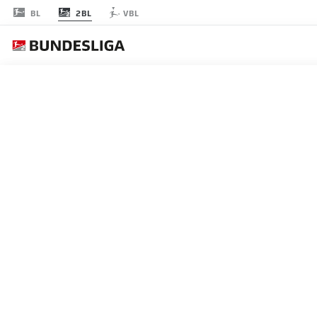
2BL
BL
VBL
JOURNÉE 13
EN