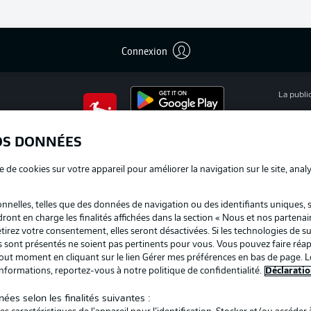
Connexion
La publi
BUNDESLIGA APP
Mention
OS DONNÉES
Déclarat
e de cookies sur votre appareil pour améliorer la navigation sur le site, anal
Travaux
nelles, telles que des données de navigation ou des identifiants uniques, 
Impress
dront en charge les finalités affichées dans la section « Nous et nos partenai
irez votre consentement, elles seront désactivées. Si les technologies de su
us sont présentés ne soient pas pertinents pour vous. Vous pouvez faire réap
ut moment en cliquant sur le lien Gérer mes préférences en bas de page. L
informations, reportez-vous à notre politique de confidentialité.
Déclaratio
ées selon les finalités suivantes :