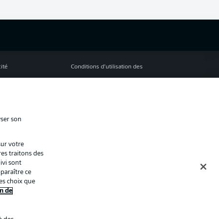
cité
Conditions d’utilisation des
services
s Légales
Gérer mes préférences
ion de confidentialité
Diffuseurs
yser son
Contact
sur votre
ion
Joueurs
res traitons des
ivi sont
paraître ce
es choix que
n de