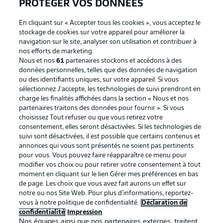
PROTÉGER VOS DONNÉES
En cliquant sur « Accepter tous les cookies », vous acceptez le
stockage de cookies sur votre appareil pour améliorer la
navigation sur le site, analyser son utilisation et contribuer à
Proposé par
nos efforts de marketing.
Nous et nos
61
partenaires stockons et accédons à des
données personnelles, telles que des données de navigation
ou des identifiants uniques, sur votre appareil. Si vous
sélectionnez J'accepte, les technologies de suivi prendront en
charge les finalités affichées dans la section « Nous et nos
partenaires traitons des données pour fournir ». Si vous
choisissez Tout refuser ou que vous retirez votre
consentement, elles seront désactivées. Si les technologies de
suivi sont désactivées, il est possible que certains contenus et
annonces qui vous sont présentés ne soient pas pertinents
pour vous. Vous pouvez faire réapparaître ce menu pour
La publicité
Conditions d’utilisation des
modifier vos choix ou pour retirer votre consentement à tout
moment en cliquant sur le lien Gérer mes préférences en bas
services
de page. Les choix que vous avez fait aurons un effet sur
Mentions Légales
Gérer mes préférences
notre ou nos Site Web. Pour plus d’informations, reportez-
vous à notre politique de confidentialité.
Déclaration de
Déclaration de
Diffuseurs
confidentialité
Impression
Nos équipes ainsi que nos partenaires externes, traitent