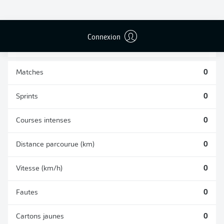
BUTS CONTRE
PASSES
TIRS ARRÊTÉS
SON CAMP
RÉUSSIES
0
0
0
Connexion
Matches
0
Sprints
0
Courses intenses
0
Distance parcourue (km)
0
Vitesse (km/h)
0
Fautes
0
Cartons jaunes
0