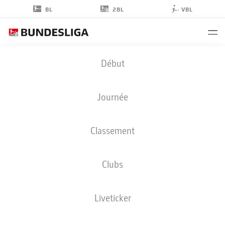
2BL
BL
VBL
TJARK
Début
ERNST
31
Journée
Classement
GARDIEN DE BUT
Clubs
HERTHA BERLIN
STATS DE LA SAISON 2022/2023
BUTS
Liveticker