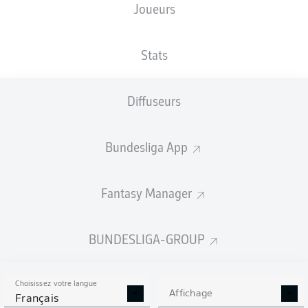
Joueurs
TAILLE
NATIONALITÉ
15.03.2003
POIDS
193
DEU
23 ANS
87 KG
CM
Stats
Diffuseurs
Competition
Bundesliga 2
Bundesliga App
Season
Fantasy Manager
BUNDESLIGA-GROUP
STATS DE LA SAISON
2022/2023
Choisissez votre langue
Affichage
Français