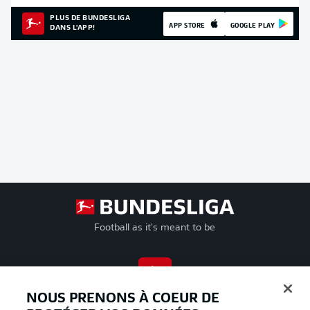
PLUS DE BUNDESLIGA
APP STORE
GOOGLE PLAY
DANS L'APP!
Football as it's meant to be
BUNDESLIGA APP
NOUS PRENONS À COEUR DE