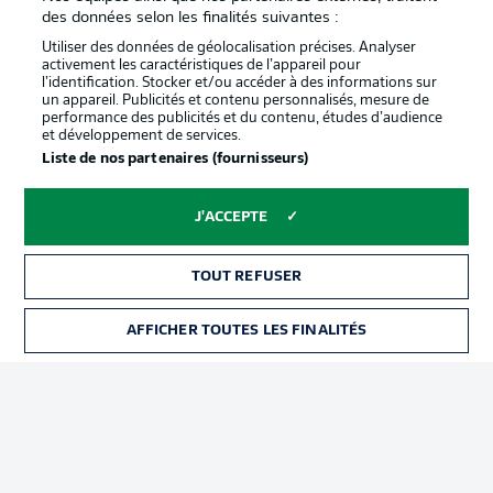
confidentialité
des données selon les finalités suivantes :
Travaux
Contact
Utiliser des données de géolocalisation précises. Analyser
activement les caractéristiques de l’appareil pour
Impression
Joueurs
l’identification. Stocker et/ou accéder à des informations sur
un appareil. Publicités et contenu personnalisés, mesure de
performance des publicités et du contenu, études d’audience
et développement de services.
Liste de nos partenaires (fournisseurs)
J'ACCEPTE
TOUT REFUSER
© 2026 Bundesliga-Gruppe GmbH
AFFICHER TOUTES LES FINALITÉS
Choisissez votre langue
Français
Affichage