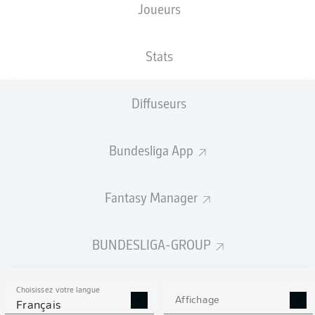
Joueurs
Damion Downs
Stats
Linton Maina
Florian Kainz
Diffuseurs
Bundesliga App
Leart Paqarada
Denis Huseinbašić
Dejan Ljubicic
Jan Thielmann
Fantasy Manager
Dominique Heintz
Eric Martel
Timo Hübers
BUNDESLIGA-GROUP
Choisissez votre langue
Marvin Schwäbe
Affichage
Français