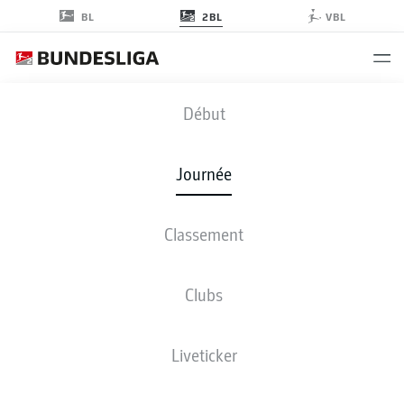
2BL
BL
VBL
KOE
-
FCN
Début
KOE
FCN
3
1
Journée
Classement
EN DIRECT
COMPOSITIONS
STATISTIQUES
CLASSEMENT
Clubs
3-4-2-1
3-3-2-2
Liveticker
LES ONZE DE DÉPART
COLOGNE