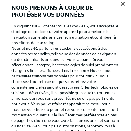
NOUS PRENONS À COEUR DE
PROTÉGER VOS DONNÉES
En cliquant sur « Accepter tous les cookies », vous acceptez le
stockage de cookies sur votre appareil pour améliorer la
navigation sur le site, analyser son utilisation et contribuer à
nos efforts de marketing.
Nous et nos
61
partenaires stockons et accédons à des
données personnelles, telles que des données de navigation
ou des identifiants uniques, sur votre appareil. Si vous
La publicité
Conditions d’utilisation des
sélectionnez J'accepte, les technologies de suivi prendront en
charge les finalités affichées dans la section « Nous et nos
services
partenaires traitons des données pour fournir ». Si vous
Mentions Légales
Gérer mes préférences
choisissez Tout refuser ou que vous retirez votre
consentement, elles seront désactivées. Si les technologies de
Déclaration de
Diffuseurs
suivi sont désactivées, il est possible que certains contenus et
annonces qui vous sont présentés ne soient pas pertinents
confidentialité
pour vous. Vous pouvez faire réapparaître ce menu pour
Travaux
Contact
modifier vos choix ou pour retirer votre consentement à tout
moment en cliquant sur le lien Gérer mes préférences en bas
Impression
Joueurs
de page. Les choix que vous avez fait aurons un effet sur notre
ou nos Site Web. Pour plus d’informations, reportez-vous à