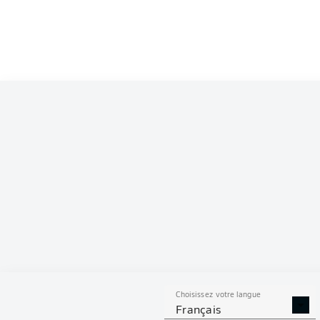
Competition
Bundesliga
Season
2026/2027
S
Choisissez votre langue
TACLES
DUELS A
Français
RÉUSSIS
REMPO