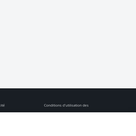
cité
Conditions d’utilisation des
services
s Légales
Gérer mes préférences
ion de confidentialité
Diffuseurs