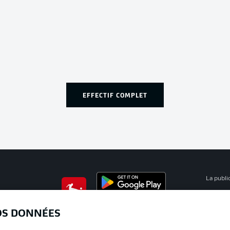
EFFECTIF COMPLET
La publi
BUNDESLIGA APP
Mention
OS DONNÉES
Déclarat