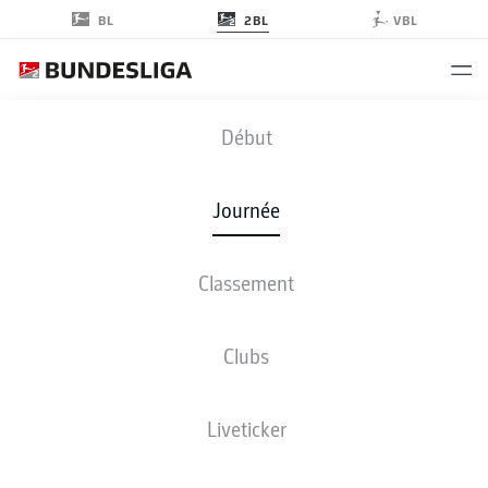
2BL
BL
VBL
SGF
-
S04
Début
SGF
S04
2
0
Journée
Classement
EN DIRECT
COMPOSITIONS
STATISTIQUES
CLASSEMENT
Clubs
3-4-1-2
4-4-2
Liveticker
LES ONZE DE DÉPART
GREUTHER FÜRTH