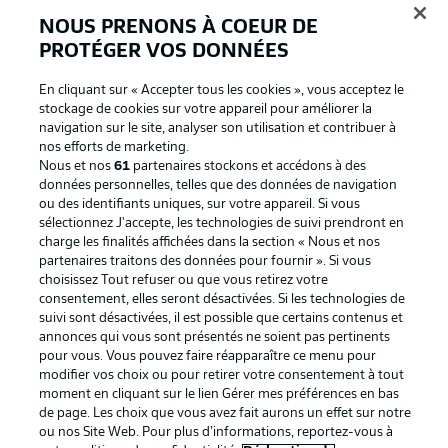
NOUS PRENONS À COEUR DE
PROTÉGER VOS DONNÉES
En cliquant sur « Accepter tous les cookies », vous acceptez le
stockage de cookies sur votre appareil pour améliorer la
navigation sur le site, analyser son utilisation et contribuer à
nos efforts de marketing.
Nous et nos
61
partenaires stockons et accédons à des
données personnelles, telles que des données de navigation
ou des identifiants uniques, sur votre appareil. Si vous
La publicité
Conditions d’utilisation des
sélectionnez J'accepte, les technologies de suivi prendront en
charge les finalités affichées dans la section « Nous et nos
services
partenaires traitons des données pour fournir ». Si vous
Mentions Légales
Gérer mes préférences
choisissez Tout refuser ou que vous retirez votre
consentement, elles seront désactivées. Si les technologies de
Déclaration de
Diffuseurs
suivi sont désactivées, il est possible que certains contenus et
annonces qui vous sont présentés ne soient pas pertinents
confidentialité
pour vous. Vous pouvez faire réapparaître ce menu pour
Travaux
Contact
modifier vos choix ou pour retirer votre consentement à tout
moment en cliquant sur le lien Gérer mes préférences en bas
Impression
Joueurs
de page. Les choix que vous avez fait aurons un effet sur notre
ou nos Site Web. Pour plus d’informations, reportez-vous à