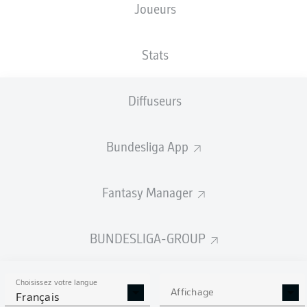
Joueurs
Armindo Sieb
Dennis Srbeny
Stats
Branimir Hrgota
Diffuseurs
Bundesliga App
Tim Lemperle
Jomaine Consbruch
Robert Wagner
Simon Asta
Fantasy Manager
Niko Gießelmann
Gideon Jung
Marco Meyerhöfer
BUNDESLIGA-GROUP
Choisissez votre langue
Jonas Urbig
Affichage
Français