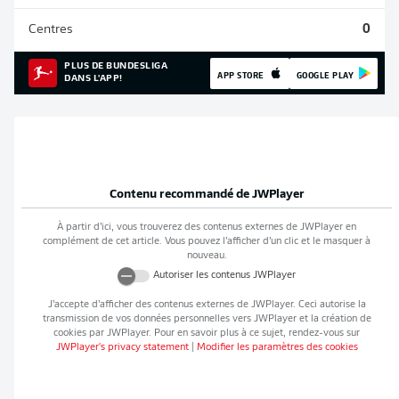
Centres
0
PLUS DE BUNDESLIGA
APP STORE
GOOGLE PLAY
DANS L'APP!
Contenu recommandé de
JWPlayer
À partir d’ici, vous trouverez des contenus externes de
JWPlayer
en
complément de cet article. Vous pouvez l’afficher d’un clic et le masquer à
nouveau.
Autoriser les contenus
JWPlayer
J’accepte d’afficher des contenus externes de
JWPlayer
. Ceci autorise la
transmission de vos données personnelles vers
JWPlayer
et la création de
cookies par
JWPlayer
. Pour en savoir plus à ce sujet, rendez-vous sur
JWPlayer
's privacy statement
|
Modifier les paramètres des cookies