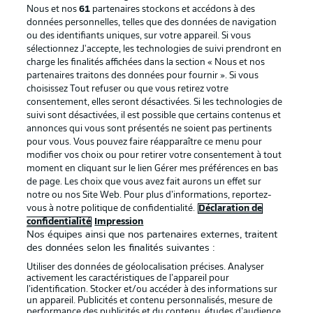
Nous et nos
61
partenaires stockons et accédons à des
données personnelles, telles que des données de navigation
ou des identifiants uniques, sur votre appareil. Si vous
sélectionnez J'accepte, les technologies de suivi prendront en
La publicité
Conditions d’utilisation des
charge les finalités affichées dans la section « Nous et nos
partenaires traitons des données pour fournir ». Si vous
services
choisissez Tout refuser ou que vous retirez votre
consentement, elles seront désactivées. Si les technologies de
Mentions Légales
Gérer mes préférences
suivi sont désactivées, il est possible que certains contenus et
Déclaration de
Diffuseurs
annonces qui vous sont présentés ne soient pas pertinents
pour vous. Vous pouvez faire réapparaître ce menu pour
confidentialité
modifier vos choix ou pour retirer votre consentement à tout
moment en cliquant sur le lien Gérer mes préférences en bas
Travaux
Contact
de page. Les choix que vous avez fait aurons un effet sur
Impression
Joueurs
notre ou nos Site Web. Pour plus d’informations, reportez-
vous à notre politique de confidentialité.
Déclaration de
confidentialité
Impression
Nos équipes ainsi que nos partenaires externes, traitent
des données selon les finalités suivantes :
Utiliser des données de géolocalisation précises. Analyser
activement les caractéristiques de l’appareil pour
l’identification. Stocker et/ou accéder à des informations sur
un appareil. Publicités et contenu personnalisés, mesure de
performance des publicités et du contenu, études d’audience