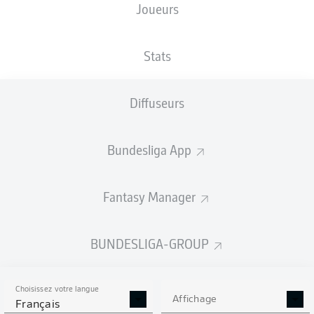
Joueurs
NATIONALITÉ
TAILLE
01.11.2000
POIDS
BGR
,
183
25 ANS
76 KG
DEU
CM
Stats
Diffuseurs
Competition
Bundesliga
Bundesliga App
Season
2026/2027
Fantasy Manager
BUNDESLIGA-GROUP
STATS DE LA SAISON
2026/2027
Choisissez votre langue
Affichage
Français