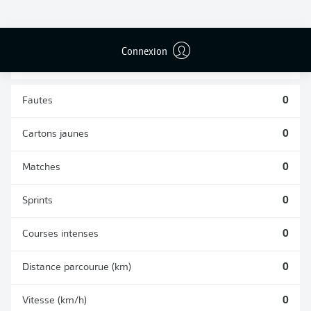
TACLES
DUELS AÉRIENS
RÉUSSIS
REMPORTÉS
0
0
Connexion
Fautes
0
Cartons jaunes
0
Matches
0
Sprints
0
Courses intenses
0
Distance parcourue (km)
0
Vitesse (km/h)
0