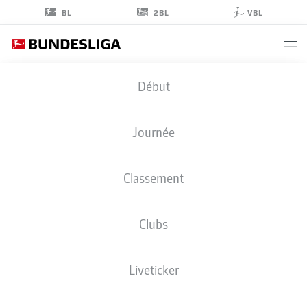
2BL
BL
VBL
LUKAS
Début
PETKOV
25
Journée
Classement
MILIEU DE TERRAIN
Clubs
ELVERSBERG
STATS DE LA SAISON 2026/2027
BUTS
COÉQUIPIERS
Liveticker