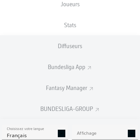
Joueurs
TAILLE
NATIONALITÉ
25.03.2004
POIDS
192
DEU
22 ANS
94 KG
CM
Stats
Diffuseurs
Competition
Bundesliga
Bundesliga App
Season
2026/2027
Fantasy Manager
BUNDESLIGA-GROUP
STATS DE LA SAISON
2026/2027
Choisissez votre langue
Affichage
Français