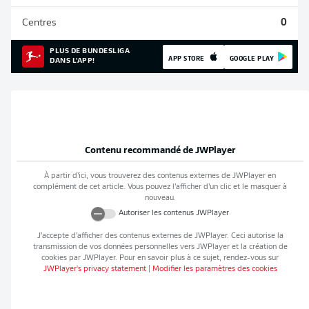
Centres
0
PLUS DE BUNDESLIGA
APP STORE
GOOGLE PLAY
DANS L'APP!
Contenu recommandé de
JWPlayer
À partir d’ici, vous trouverez des contenus externes de
JWPlayer
en
complément de cet article. Vous pouvez l’afficher d’un clic et le masquer à
nouveau.
Autoriser les contenus
JWPlayer
J’accepte d’afficher des contenus externes de
JWPlayer
. Ceci autorise la
transmission de vos données personnelles vers
JWPlayer
et la création de
cookies par
JWPlayer
. Pour en savoir plus à ce sujet, rendez-vous sur
JWPlayer
's privacy statement
|
Modifier les paramètres des cookies