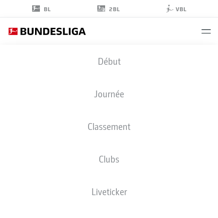
2BL
BL
VBL
KEKE
Début
TOPP
9
Journée
Classement
ATTAQUANT
Clubs
WERDER BREMEN
STATS DE LA SAISON 2026/2027
BUTS
COÉQUIPIERS
Liveticker