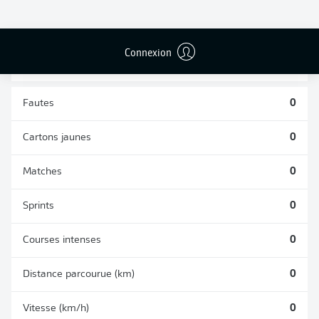
TACLES
DUELS AÉRIENS
RÉUSSIS
REMPORTÉS
0
0
Connexion
Fautes
0
Cartons jaunes
0
Matches
0
Sprints
0
Courses intenses
0
Distance parcourue (km)
0
Vitesse (km/h)
0