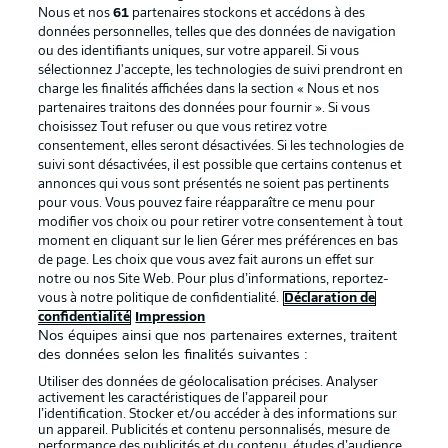
Nous et nos
61
partenaires stockons et accédons à des
données personnelles, telles que des données de navigation
ou des identifiants uniques, sur votre appareil. Si vous
sélectionnez J'accepte, les technologies de suivi prendront en
La publicité
Conditions d’utilisation des
charge les finalités affichées dans la section « Nous et nos
partenaires traitons des données pour fournir ». Si vous
services
choisissez Tout refuser ou que vous retirez votre
consentement, elles seront désactivées. Si les technologies de
Mentions Légales
Gérer mes préférences
suivi sont désactivées, il est possible que certains contenus et
Déclaration de
Diffuseurs
annonces qui vous sont présentés ne soient pas pertinents
pour vous. Vous pouvez faire réapparaître ce menu pour
confidentialité
modifier vos choix ou pour retirer votre consentement à tout
moment en cliquant sur le lien Gérer mes préférences en bas
Travaux
Contact
de page. Les choix que vous avez fait aurons un effet sur
Impression
Joueurs
notre ou nos Site Web. Pour plus d’informations, reportez-
vous à notre politique de confidentialité.
Déclaration de
confidentialité
Impression
Nos équipes ainsi que nos partenaires externes, traitent
des données selon les finalités suivantes :
Utiliser des données de géolocalisation précises. Analyser
activement les caractéristiques de l’appareil pour
l’identification. Stocker et/ou accéder à des informations sur
un appareil. Publicités et contenu personnalisés, mesure de
performance des publicités et du contenu, études d’audience