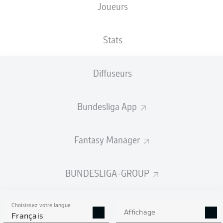
Joueurs
Johannes Eggestein
Elias Saad
Oladapo Afolayan
Stats
Diffuseurs
Philipp Treu
Marcel Hartel
Aljoscha Kemlein
Manolis Saliakas
Bundesliga App
Fantasy Manager
Karol Mets
Eric Smith
Hauke Wahl
BUNDESLIGA-GROUP
Choisissez votre langue
Nikola Vasilj
Affichage
Français