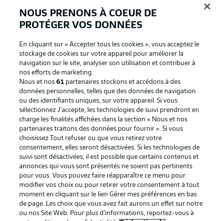
NOUS PRENONS À COEUR DE
PROTÉGER VOS DONNÉES
En cliquant sur « Accepter tous les cookies », vous acceptez le
stockage de cookies sur votre appareil pour améliorer la
navigation sur le site, analyser son utilisation et contribuer à
nos efforts de marketing.
Nous et nos
61
partenaires stockons et accédons à des
données personnelles, telles que des données de navigation
ou des identifiants uniques, sur votre appareil. Si vous
La publicité
Conditions d’utilisation des
sélectionnez J'accepte, les technologies de suivi prendront en
charge les finalités affichées dans la section « Nous et nos
services
partenaires traitons des données pour fournir ». Si vous
Mentions Légales
Gérer mes préférences
choisissez Tout refuser ou que vous retirez votre
consentement, elles seront désactivées. Si les technologies de
Déclaration de
Diffuseurs
suivi sont désactivées, il est possible que certains contenus et
annonces qui vous sont présentés ne soient pas pertinents
confidentialité
pour vous. Vous pouvez faire réapparaître ce menu pour
Travaux
Contact
modifier vos choix ou pour retirer votre consentement à tout
moment en cliquant sur le lien Gérer mes préférences en bas
Impression
Joueurs
de page. Les choix que vous avez fait aurons un effet sur notre
ou nos Site Web. Pour plus d’informations, reportez-vous à