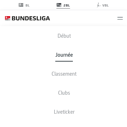
2BL
BL
VBL
STP
-
FCK
Début
STP
FCK
2
0
Journée
Classement
EN DIRECT
COMPOSITIONS
STATISTIQUES
CLASSEMENT
Clubs
3-4-3
3-4-2-1
Liveticker
LES ONZE DE DÉPART
ST. PAULI