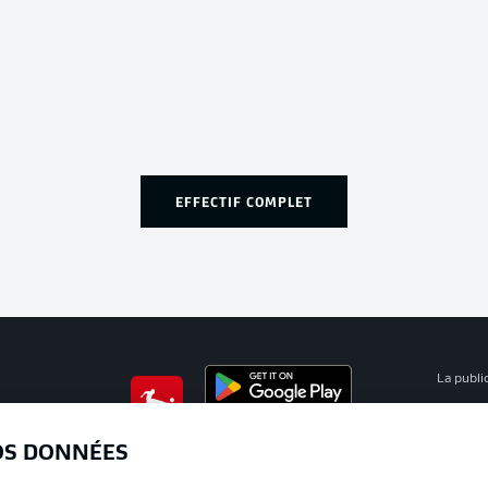
EFFECTIF COMPLET
La publi
BUNDESLIGA APP
Mention
OS DONNÉES
Déclarat