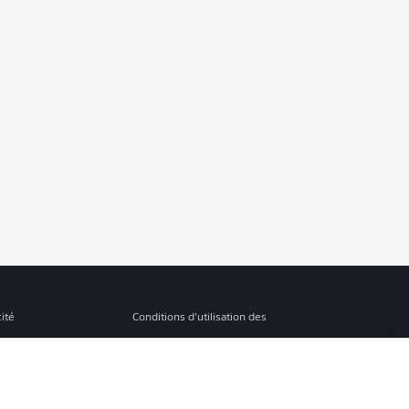
cité
Conditions d’utilisation des
services
s Légales
Gérer mes préférences
ion de confidentialité
Diffuseurs