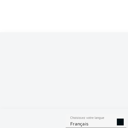
Competition
Bundesliga
Season
2026/2027
S
Choisissez votre langue
TACLES
DUELS A
Français
RÉUSSIS
REMPO