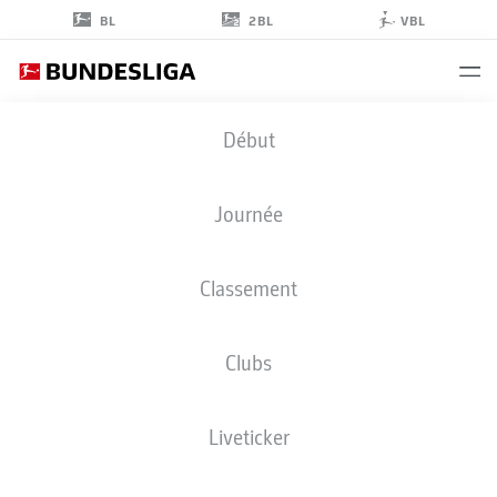
2BL
BL
VBL
ELIAS
Début
SAAD
26
Journée
Classement
ATTAQUANT
Clubs
AUGSBURG
STATS DE LA SAISON 2026/2027
BUTS
COÉQUIPIERS
Liveticker