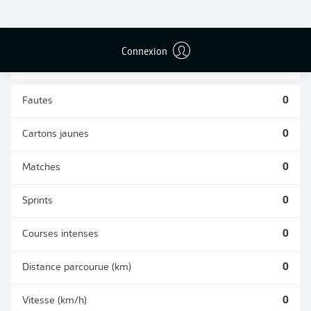
TACLES
DUELS AÉRIENS
RÉUSSIS
REMPORTÉS
0
0
Connexion
Fautes
0
Cartons jaunes
0
Matches
0
Sprints
0
Courses intenses
0
Distance parcourue (km)
0
Vitesse (km/h)
0