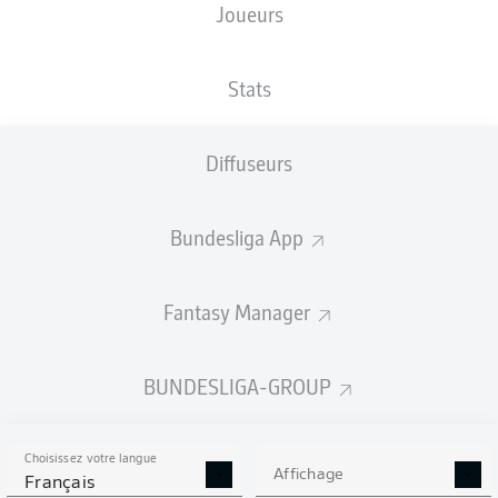
Joueurs
NATIONALITÉ
TAILLE
27.12.1999
POIDS
TUN
,
185
26 ANS
72 KG
DEU
CM
Stats
Diffuseurs
Competition
Bundesliga
Bundesliga App
Season
2026/2027
Fantasy Manager
BUNDESLIGA-GROUP
STATS DE LA SAISON
2026/2027
Choisissez votre langue
Affichage
Français