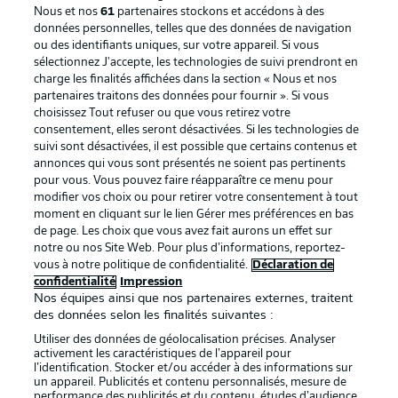
Nous et nos
61
partenaires stockons et accédons à des
données personnelles, telles que des données de navigation
ou des identifiants uniques, sur votre appareil. Si vous
sélectionnez J'accepte, les technologies de suivi prendront en
La publicité
Conditions d’utilisation des
charge les finalités affichées dans la section « Nous et nos
partenaires traitons des données pour fournir ». Si vous
services
choisissez Tout refuser ou que vous retirez votre
consentement, elles seront désactivées. Si les technologies de
Mentions Légales
Gérer mes préférences
suivi sont désactivées, il est possible que certains contenus et
Déclaration de
Diffuseurs
annonces qui vous sont présentés ne soient pas pertinents
pour vous. Vous pouvez faire réapparaître ce menu pour
confidentialité
modifier vos choix ou pour retirer votre consentement à tout
moment en cliquant sur le lien Gérer mes préférences en bas
Travaux
Contact
de page. Les choix que vous avez fait aurons un effet sur
Impression
Joueurs
notre ou nos Site Web. Pour plus d’informations, reportez-
vous à notre politique de confidentialité.
Déclaration de
confidentialité
Impression
Nos équipes ainsi que nos partenaires externes, traitent
des données selon les finalités suivantes :
Utiliser des données de géolocalisation précises. Analyser
activement les caractéristiques de l’appareil pour
l’identification. Stocker et/ou accéder à des informations sur
un appareil. Publicités et contenu personnalisés, mesure de
performance des publicités et du contenu, études d’audience