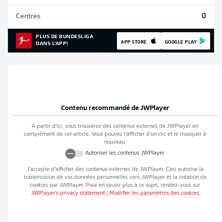
Centres
0
PLUS DE BUNDESLIGA
APP STORE
GOOGLE PLAY
DANS L'APP!
Contenu recommandé de
JWPlayer
À partir d’ici, vous trouverez des contenus externes de
JWPlayer
en
complément de cet article. Vous pouvez l’afficher d’un clic et le masquer à
nouveau.
Autoriser les contenus
JWPlayer
J’accepte d’afficher des contenus externes de
JWPlayer
. Ceci autorise la
transmission de vos données personnelles vers
JWPlayer
et la création de
cookies par
JWPlayer
. Pour en savoir plus à ce sujet, rendez-vous sur
JWPlayer
's privacy statement
|
Modifier les paramètres des cookies