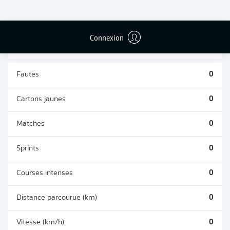
TACLES
DUELS AÉRIENS
RÉUSSIS
REMPORTÉS
0
0
Connexion
Fautes
0
Cartons jaunes
0
Matches
0
Sprints
0
Courses intenses
0
Distance parcourue (km)
0
Vitesse (km/h)
0