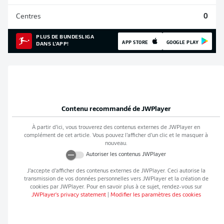
Centres
0
PLUS DE BUNDESLIGA
APP STORE
GOOGLE PLAY
DANS L'APP!
Contenu recommandé de
JWPlayer
À partir d’ici, vous trouverez des contenus externes de
JWPlayer
en
complément de cet article. Vous pouvez l’afficher d’un clic et le masquer à
nouveau.
Autoriser les contenus
JWPlayer
J’accepte d’afficher des contenus externes de
JWPlayer
. Ceci autorise la
transmission de vos données personnelles vers
JWPlayer
et la création de
cookies par
JWPlayer
. Pour en savoir plus à ce sujet, rendez-vous sur
JWPlayer
's privacy statement
|
Modifier les paramètres des cookies