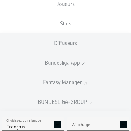
Joueurs
NATIONALITÉ
TAILLE
28.04.1996
POIDS
MLI
,
183
30 ANS
81 KG
FRA
CM
Stats
Diffuseurs
Competition
Bundesliga 2
Bundesliga App
Season
Fantasy Manager
BUNDESLIGA-GROUP
STATS DE LA SAISON
2022/2023
Choisissez votre langue
Affichage
Français