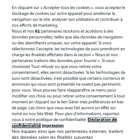
En cliquant sur « Accepter tous les cookies », vous acceptez le
stockage de cookies sur votre appareil pour améliorer la
navigation sur le site, analyser son utilisation et contribuer à
nos efforts de marketing.
Nous et nos
61
partenaires stockons et accédons à des
données personnelles, telles que des données de navigation
ou des identifiants uniques, sur votre appareil. Si vous
sélectionnez J'accepte, les technologies de suivi prendront en
La publicité
Conditions d’utilisation des
charge les finalités affichées dans la section « Nous et nos
partenaires traitons des données pour fournir ». Si vous
services
choisissez Tout refuser ou que vous retirez votre
consentement, elles seront désactivées. Si les technologies de
Mentions Légales
Gérer mes préférences
suivi sont désactivées, il est possible que certains contenus et
Déclaration de
Diffuseurs
annonces qui vous sont présentés ne soient pas pertinents
pour vous. Vous pouvez faire réapparaître ce menu pour
confidentialité
modifier vos choix ou pour retirer votre consentement à tout
moment en cliquant sur le lien Gérer mes préférences en bas
Travaux
Contact
de page. Les choix que vous avez fait aurons un effet sur
Impression
Joueurs
notre ou nos Site Web. Pour plus d’informations, reportez-
vous à notre politique de confidentialité.
Déclaration de
confidentialité
Impression
Nos équipes ainsi que nos partenaires externes, traitent
des données selon les finalités suivantes :