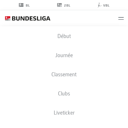
2BL
BL
VBL
ALMAMY
Début
TOURÉ
18
Journée
Classement
DÉFENSEUR
Clubs
KAISERSLAUTERN
STATS DE LA SAISON 2022/2023
BUTS
Liveticker