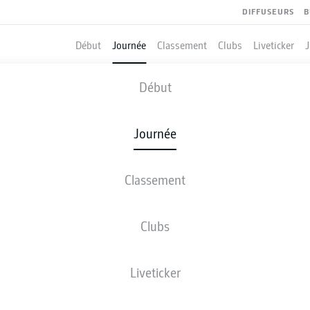
DIFFUSEURS
B
Début
Journée
Classement
Clubs
Liveticker
ST. PAULI
-
ARMINIA BIELEFE
Début
STP
DSC
2
1
Journée
Classement
 DIRECT
COMPOSITIONS
STATISTIQUES
CLASSEM
Clubs
ART
Liveticker