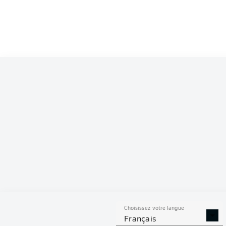
Lukas Daschner
Elias Saad
Leart Paqarada
Marcel Hartel
Jackson 
Karol Mets
Jakov Medić
Nikola Vasilj
Choisissez votre langue
Français