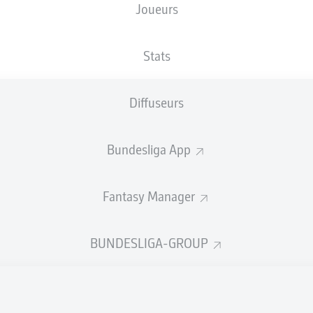
Joueurs
Robin
Oladapo Afolayan
Stats
Diffuseurs
Sebas
Irvine
Manolis Saliakas
Bastian Oczipka
Bundesliga App
Fantasy Manager
Adam Dźwigała
Andres And
BUNDESLIGA-GROUP