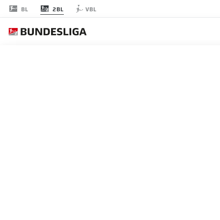
2BL
BL
VBL
JOURNÉE 30
EN
LES ONZE DE DÉP
ST. PAULI
3-4-3