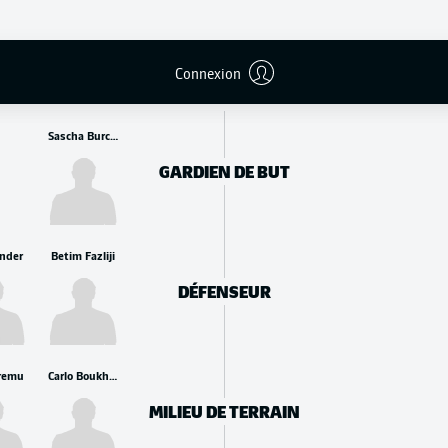
REMPLAÇANTS
Connexion
Sascha Burchert
GARDIEN DE BUT
nder
Betim Fazliji
DÉFENSEUR
remu
Carlo Boukhalfa
MILIEU DE TERRAIN