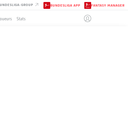
UNDESLIGA-GROUP
BUNDESLIGA APP
FANTASY MANAGER
Joueurs
Stats
LD
ENT
3-3-2-2
ARMINIA BIELEFELD