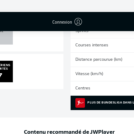
0
0
Cartons jaunes
Matches
Connexion
U /
Sprints
RE
0
Courses intenses
Distance parcourue (km)
ÉRIENS
RTÉS
Vitesse (km/h)
7
Centres
PLUS DE BUNDESLIGA DANS L
Contenu recommandé de
JWPlayer