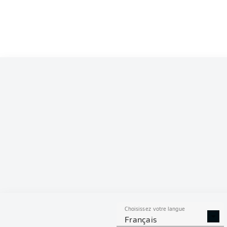
Competition
Bundesliga
Season
2021/2022
S
Choisissez votre langue
PASSES
BUTS
PENAL
Français
DÉCISIVES