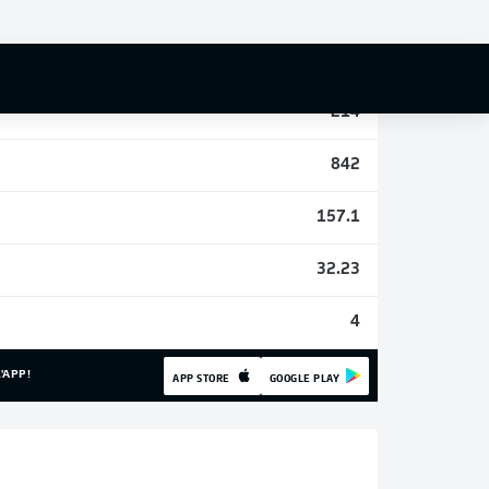
3
19
214
842
157.1
32.23
4
'APP!
APP STORE
GOOGLE PLAY