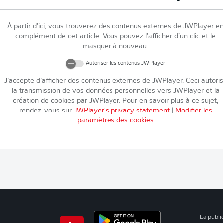
À partir d’ici, vous trouverez des contenus externes de
JWPlayer
e
complément de cet article. Vous pouvez l’afficher d’un clic et le
masquer à nouveau.
Autoriser les contenus
JWPlayer
J’accepte d’afficher des contenus externes de
JWPlayer
. Ceci autori
la transmission de vos données personnelles vers
JWPlayer
et la
création de cookies par
JWPlayer
. Pour en savoir plus à ce sujet,
rendez-vous sur
JWPlayer
's privacy statement
|
Modifier les
paramètres des cookies
La publi