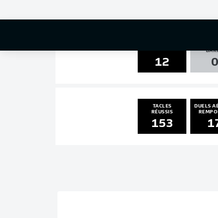
0
0
POTEA
TIRS
BAR
12
TACLES
DUELS A
RÉUSSIS
REMPO
153
1