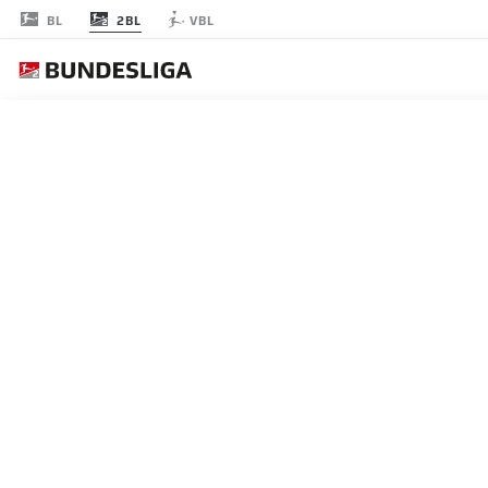
2BL
BL
VBL
JOURNÉE 2
EN
LES ONZE DE DÉP
NUREMBERG
4-4-2