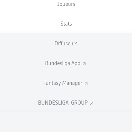
Joueurs
ristoph Daferner
Ragna
Stats
li
Diffuseurs
Jens Castrop
Julian Gree
Bundesliga App
Fantasy Manager
her Schindler
Jan Gyamerah
Luca Itter
BUNDESLIGA-GROUP
nia