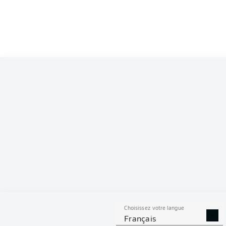
Kwadwo Duah
Ch
Mats Møller Dæh
Fabian Nürnberger
Johannes Geis
Tim Handwerker
Florian Hübner
Christop
Christian Mathe
Choisissez votre langue
Français