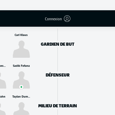
REMPLAÇANTS
Connexion
Carl Klaus
GARDIEN DE BUT
Erik Wekesser
Sadik Fofana
DÉFENSEUR
Jahn
Taylan Duman
MILIEU DE TERRAIN