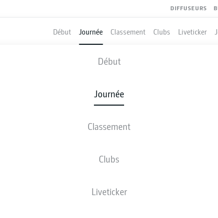
DIFFUSEURS
B
Début
Journée
Classement
Clubs
Liveticker
NUREMBERG
-
GREUTHER FÜRTH
Début
FCN
SGF
2
0
Journée
Classement
 DIRECT
COMPOSITIONS
STATISTIQUES
CLASSEM
Clubs
ART
Liveticker