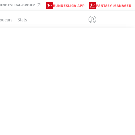
UNDESLIGA-GROUP
BUNDESLIGA APP
FANTASY MANAGER
Joueurs
Stats
ENT
4-4-2
GREUTHER FÜRTH