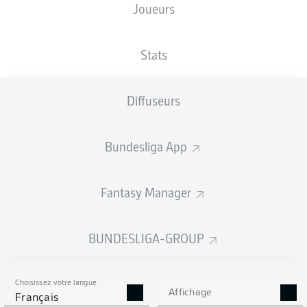
Joueurs
LEAG Energie Stadion
Stats
Diffuseurs
Publicité
Bundesliga App
Aucun contenu ne répond à vos critères pour le moment.
Fantasy Manager
BUNDESLIGA-GROUP
Choisissez votre langue
Affichage
Français