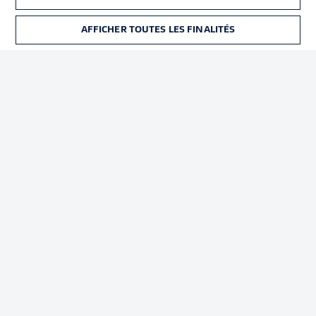
Déclaration de
Diffuseurs
confidentialité
AFFICHER TOUTES LES FINALITÉS
BILLETS
Travaux
Contact
Impression
Joueurs
© 2026 Bundesliga-Gruppe GmbH
Choisissez votre langue
Français
Affichage