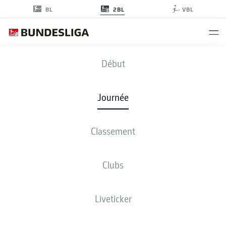
2BL
BL
VBL
FCE
-
OSN
Début
Journée
Classement
EN DIRECT
COMPOSITIONS
STATISTIQUES
CLASSEMENT
Clubs
Liveticker
ven., 04.12.2026 - dim., 06.12.2026
Cette journée n’a pas encore été programmée.