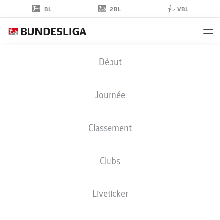
2BL
BL
VBL
ENRICO
Début
VALENTINI
22
Journée
Classement
DÉFENSEUR
Clubs
NUREMBERG
STATS DE LA SAISON 2018/2019
BUTS
Liveticker