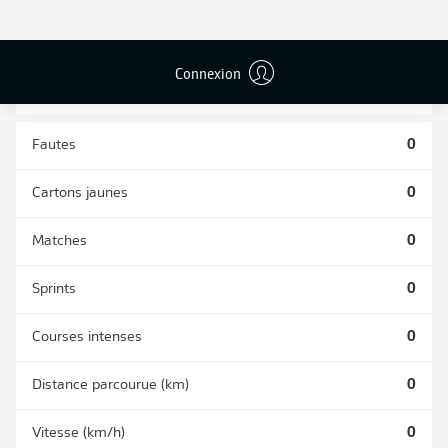
TACLES
DUELS AÉRIENS
RÉUSSIS
REMPORTÉS
0
0
Connexion
Fautes
0
Cartons jaunes
0
Matches
0
Sprints
0
Courses intenses
0
Distance parcourue (km)
0
Vitesse (km/h)
0