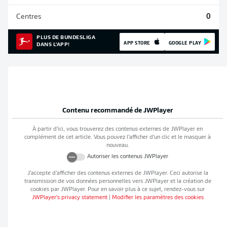
Centres
0
PLUS DE BUNDESLIGA
APP STORE
GOOGLE PLAY
DANS L'APP!
Contenu recommandé de
JWPlayer
À partir d’ici, vous trouverez des contenus externes de
JWPlayer
en
complément de cet article. Vous pouvez l’afficher d’un clic et le masquer à
nouveau.
Autoriser les contenus
JWPlayer
J’accepte d’afficher des contenus externes de
JWPlayer
. Ceci autorise la
transmission de vos données personnelles vers
JWPlayer
et la création de
cookies par
JWPlayer
. Pour en savoir plus à ce sujet, rendez-vous sur
JWPlayer
's privacy statement
|
Modifier les paramètres des cookies