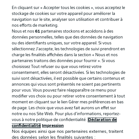
En cliquant sur « Accepter tous les cookies », vous acceptez le
stockage de cookies sur votre appareil pour améliorer la
navigation sur le site, analyser son utilisation et contribuer à
nos efforts de marketing.
Nous et nos
61
partenaires stockons et accédons à des
données personnelles, telles que des données de navigation
ou des identifiants uniques, sur votre appareil. Si vous
sélectionnez J'accepte, les technologies de suivi prendront en
La publicité
Conditions d’utilisation des
charge les finalités affichées dans la section « Nous et nos
partenaires traitons des données pour fournir ». Si vous
services
choisissez Tout refuser ou que vous retirez votre
consentement, elles seront désactivées. Si les technologies de
Mentions Légales
Gérer mes préférences
suivi sont désactivées, il est possible que certains contenus et
Déclaration de
Diffuseurs
annonces qui vous sont présentés ne soient pas pertinents
pour vous. Vous pouvez faire réapparaître ce menu pour
confidentialité
modifier vos choix ou pour retirer votre consentement à tout
moment en cliquant sur le lien Gérer mes préférences en bas
Travaux
Contact
de page. Les choix que vous avez fait aurons un effet sur
Impression
Joueurs
notre ou nos Site Web. Pour plus d’informations, reportez-
vous à notre politique de confidentialité.
Déclaration de
confidentialité
Impression
Nos équipes ainsi que nos partenaires externes, traitent
des données selon les finalités suivantes :