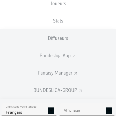
Joueurs
NATIONALITÉ
TAILLE
20.02.1989
POIDS
DEU
, ITA
182
37 ANS
80 KG
CM
Stats
Diffuseurs
Competition
Bundesliga 2
Bundesliga App
Season
Fantasy Manager
BUNDESLIGA-GROUP
STATS DE LA SAISON
2018/2019
Choisissez votre langue
Affichage
Français