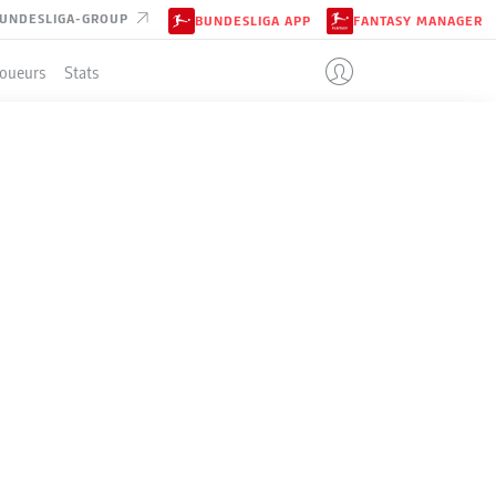
UNDESLIGA-GROUP
BUNDESLIGA APP
FANTASY MANAGER
Joueurs
Stats
ENT