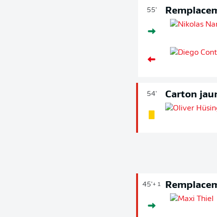
Remplace
55'
Carton jau
54'
Remplace
45'
+ 1