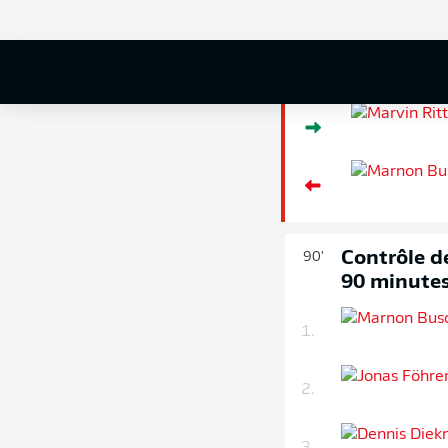
Remplace
90'
+ 4
Contrôle de
90'
90 minute
1.
2.