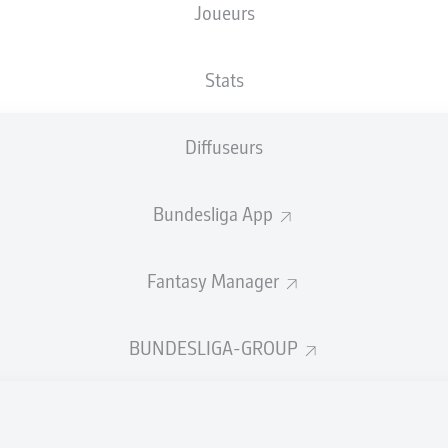
Joueurs
Voith-Arena
D. Jöllenbeck
Stats
Diffuseurs
Publicité
Bundesliga App
Fantasy Manager
BUNDESLIGA-GROUP