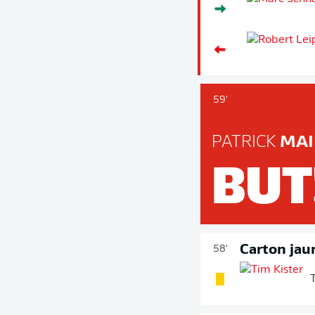
59'
PATRICK
MAI
BUT
Carton jau
58'