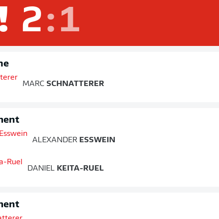
!
2
:
1
ne
MARC
SCHNATTERER
ment
ALEXANDER
ESSWEIN
DANIEL
KEITA-RUEL
ment