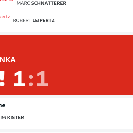
MARC
SCHNATTERER
ROBERT
LEIPERTZ
NKA
!
1
:
1
ne
TIM
KISTER