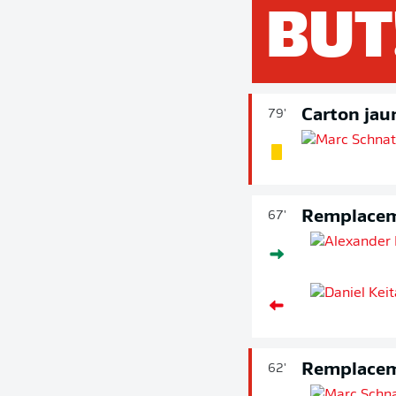
BUT
Carton jau
79'
Remplace
67'
Remplace
62'