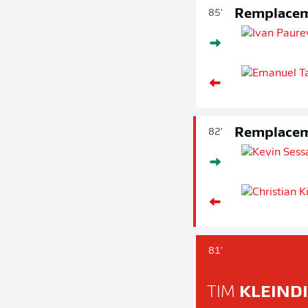
Remplace
85'
Remplace
82'
81'
TIM
KLEIND