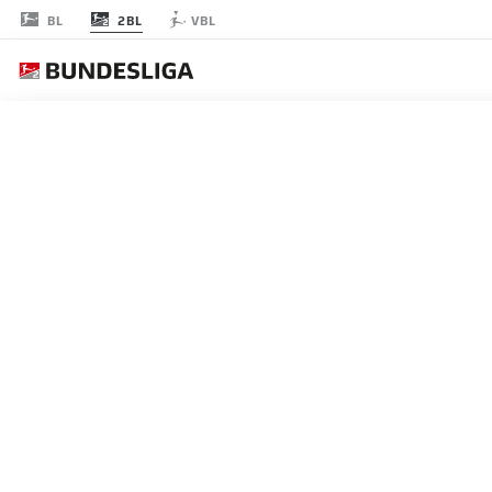
2BL
BL
VBL
JOURNÉE 32
EN