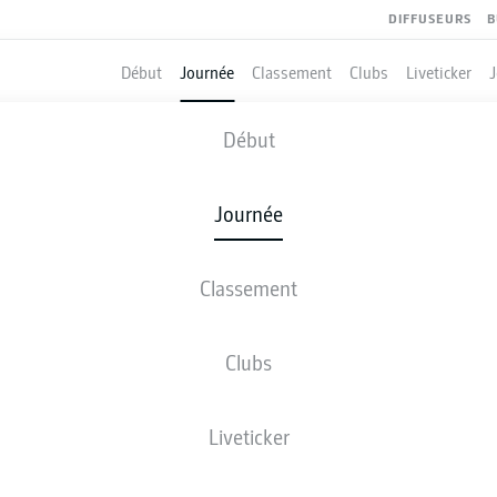
DIFFUSEURS
B
Début
Journée
Classement
Clubs
Liveticker
HEIDENHEIM
-
SV SANDHAUSEN
Début
HDH
SVS
2
1
Journée
Classement
 DIRECT
COMPOSITIONS
STATISTIQUES
CLASSEM
Clubs
T. Kleindienst
81'
Liveticker
P. Mainka
59'
43'
D. Keita-Ruel