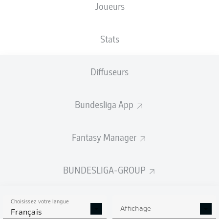
Joueurs
XBUTS
Stats
2
Diffuseurs
1.24
1
Bundesliga App
0.99
Fantasy Manager
Goals
BUNDESLIGA-GROUP
PASSES RÉUSSIES
Choisissez votre langue
310
286
Affichage
Français
Précision
71 %
71 %