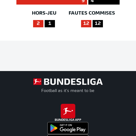
9
4
HORS-JEU
FAUTES COMMISES
2
1
12
12
Football as it's meant to be
BUNDESLIGA APP