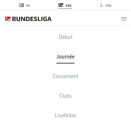
2BL
BL
VBL
HDH
-
SVS
Début
HDH
SVS
2
1
Journée
Classement
EN DIRECT
COMPOSITIONS
STATISTIQUES
CLASSEMENT
Clubs
Liveticker