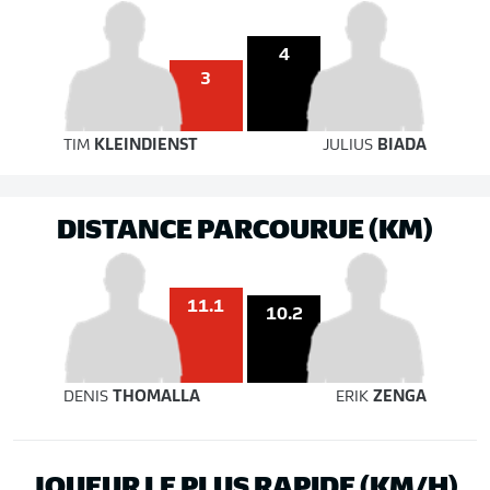
4
3
TIM
KLEINDIENST
JULIUS
BIADA
DISTANCE PARCOURUE (KM)
11.1
10.2
DENIS
THOMALLA
ERIK
ZENGA
JOUEUR LE PLUS RAPIDE (KM/H)