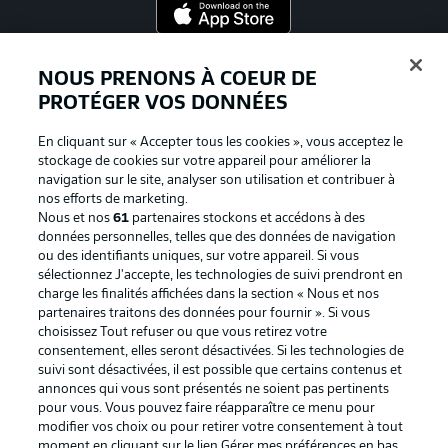
Proposé par
NOUS PRENONS À COEUR DE
PROTÉGER VOS DONNÉES
En cliquant sur « Accepter tous les cookies », vous acceptez le
stockage de cookies sur votre appareil pour améliorer la
navigation sur le site, analyser son utilisation et contribuer à
nos efforts de marketing.
Nous et nos
61
partenaires stockons et accédons à des
données personnelles, telles que des données de navigation
ou des identifiants uniques, sur votre appareil. Si vous
sélectionnez J'accepte, les technologies de suivi prendront en
La publicité
Conditions d’utilisation des
charge les finalités affichées dans la section « Nous et nos
partenaires traitons des données pour fournir ». Si vous
services
choisissez Tout refuser ou que vous retirez votre
consentement, elles seront désactivées. Si les technologies de
Mentions Légales
Gérer mes préférences
suivi sont désactivées, il est possible que certains contenus et
Déclaration de
Diffuseurs
annonces qui vous sont présentés ne soient pas pertinents
pour vous. Vous pouvez faire réapparaître ce menu pour
confidentialité
modifier vos choix ou pour retirer votre consentement à tout
moment en cliquant sur le lien Gérer mes préférences en bas