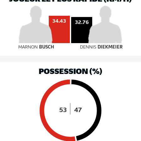
34.43
32.76
MARNON
BUSCH
DENNIS
DIEKMEIER
POSSESSION (%)
53
47