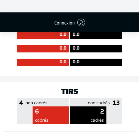
EFFICACITÉ DES PASSES
Connexion
0,0
0,0
0,0
0,0
0,0
0,0
TIRS
4
13
non cadrés
non cadrés
6
2
cadrés
cadrés