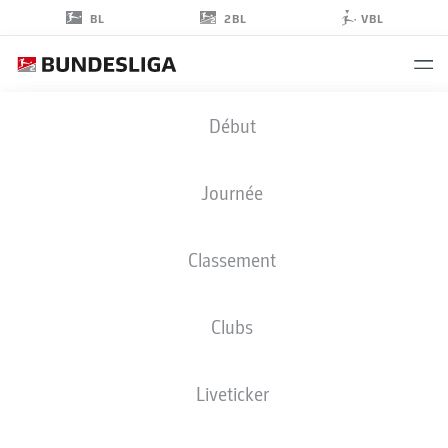
2BL
BL
VBL
MARNON
Début
BUSCH
2
Journée
Classement
DÉFENSEUR
Clubs
HEIDENHEIM
STATS DE LA SAISON 2025/2026
BUTS
Liveticker