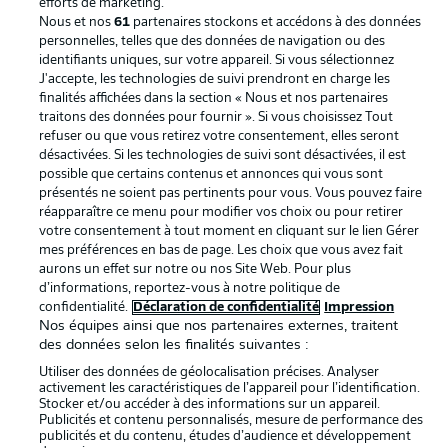
efforts de marketing.
Nous et nos
61
partenaires stockons et accédons à des données
Mentions Légales
Gérer mes préférences
personnelles, telles que des données de navigation ou des
Déclaration de
Diffuseurs
identifiants uniques, sur votre appareil. Si vous sélectionnez
J'accepte, les technologies de suivi prendront en charge les
confidentialité
finalités affichées dans la section « Nous et nos partenaires
traitons des données pour fournir ». Si vous choisissez Tout
Travaux
Contact
refuser ou que vous retirez votre consentement, elles seront
Impression
Joueurs
désactivées. Si les technologies de suivi sont désactivées, il est
possible que certains contenus et annonces qui vous sont
présentés ne soient pas pertinents pour vous. Vous pouvez faire
réapparaître ce menu pour modifier vos choix ou pour retirer
votre consentement à tout moment en cliquant sur le lien Gérer
mes préférences en bas de page. Les choix que vous avez fait
aurons un effet sur notre ou nos Site Web. Pour plus
d’informations, reportez-vous à notre politique de
confidentialité.
Déclaration de confidentialité
Impression
Nos équipes ainsi que nos partenaires externes, traitent
des données selon les finalités suivantes :
© 2026 Bundesliga-Gruppe GmbH
Utiliser des données de géolocalisation précises. Analyser
activement les caractéristiques de l’appareil pour l’identification.
Choisissez votre langue
Stocker et/ou accéder à des informations sur un appareil.
Publicités et contenu personnalisés, mesure de performance des
Français
publicités et du contenu, études d’audience et développement