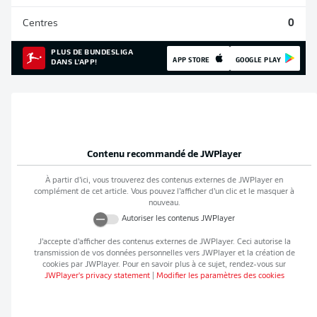
Centres
0
PLUS DE BUNDESLIGA
APP STORE
GOOGLE PLAY
DANS L'APP!
Contenu recommandé de
JWPlayer
À partir d’ici, vous trouverez des contenus externes de
JWPlayer
en
complément de cet article. Vous pouvez l’afficher d’un clic et le masquer à
nouveau.
Autoriser les contenus
JWPlayer
J’accepte d’afficher des contenus externes de
JWPlayer
. Ceci autorise la
transmission de vos données personnelles vers
JWPlayer
et la création de
cookies par
JWPlayer
. Pour en savoir plus à ce sujet, rendez-vous sur
JWPlayer
's privacy statement
|
Modifier les paramètres des cookies