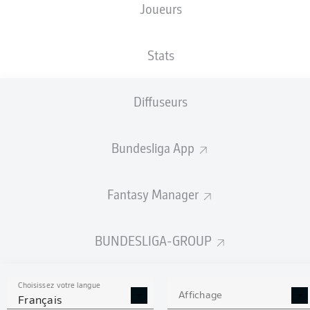
Joueurs
TAILLE
NATIONALITÉ
08.12.1994
POIDS
182
DEU
31 ANS
80 KG
CM
Stats
Diffuseurs
Competition
Bundesliga 2
Bundesliga App
Season
Fantasy Manager
BUNDESLIGA-GROUP
STATS DE LA SAISON
2025/2026
Choisissez votre langue
Affichage
Français