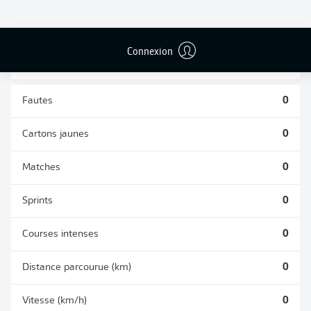
TACLES
DUELS AÉRIENS
RÉUSSIS
REMPORTÉS
0
0
Connexion
Fautes
0
Cartons jaunes
0
Matches
0
Sprints
0
Courses intenses
0
Distance parcourue (km)
0
Vitesse (km/h)
0