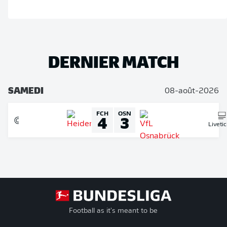
DERNIER MATCH
SAMEDI
08-août-2026
FCH
OSN
4
3
Liveti
Football as it's meant to be