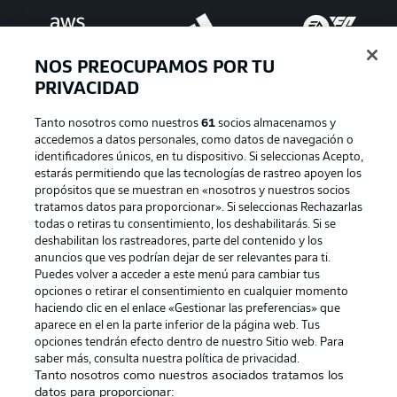
NOS PREOCUPAMOS POR TU
PRIVACIDAD
Tanto nosotros como nuestros
61
socios almacenamos y
accedemos a datos personales, como datos de navegación o
identificadores únicos, en tu dispositivo. Si seleccionas Acepto,
estarás permitiendo que las tecnologías de rastreo apoyen los
Publicidad
Aviso legal
propósitos que se muestran en «nosotros y nuestros socios
tratamos datos para proporcionar». Si seleccionas Rechazarlas
Gestionar las preferencias
Declaracion de privacidad
todas o retiras tu consentimiento, los deshabilitarás. Si se
deshabilitan los rastreadores, parte del contenido y los
Canales
Trabajos
anuncios que ves podrían dejar de ser relevantes para ti.
Jugadores
Condiciones de uso
Puedes volver a acceder a este menú para cambiar tus
opciones o retirar el consentimiento en cualquier momento
Sello Editorial
Contacto
haciendo clic en el enlace «Gestionar las preferencias» que
aparece en el en la parte inferior de la página web. Tus
opciones tendrán efecto dentro de nuestro Sitio web. Para
saber más, consulta nuestra política de privacidad.
Tanto nosotros como nuestros asociados tratamos los
datos para proporcionar: