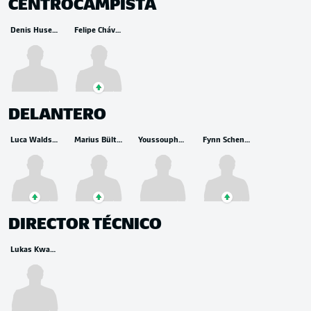
CENTROCAMPISTA
Denis Huseinbašić
Felipe Chávez
DELANTERO
Luca Waldschmidt
Marius Bülter
Youssoupha Niang
Fynn Schenten
DIRECTOR TÉCNICO
Lukas Kwasniok