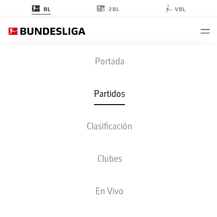
2BL
BL
VBL
KOE
-
RBL
Portada
KOE
RBL
1
2
Partidos
Clasificación
EN VIVO
ALINEACIONES
ESTADÍSTICAS
CLASIFICACIÓN
Clubes
3-3-2-2
4-3-3
En Vivo
ONCE INICIAL
COLOGNE