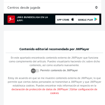
Centros desde jugada
0
¡MÁS BUNDESLIGA EN LA
APP STORE
GOOGLE PLAY
APP!
Contenido editorial recomendado por
JWPlayer
En este apartado encontrarás contenido externo de
JWPlayer
que funciona
como complemento del artículo. Puedes visualizarlo haciendo clic sobre dicho
contenido, así como ocultarlo nuevamente.
Permitir contenido de
JWPlayer
Estoy de acuerdo en que se me muestre contenido externo de
JWPlayer
, lo que
permite que ciertos datos personales se transmitan a
JWPlayer
y que
JWPlayer
establezca cookies. Puedes encontrar más información al respecto en la
declaración de protección de datos de
JWPlayer
|
Editar configuración de
cookies