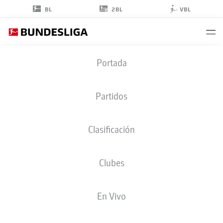
2BL
BL
VBL
KRISTOFFER
Portada
LUND
32
Partidos
Clasificación
DEFENSA
Clubes
COLOGNE
ESTADÍSTICAS TEMPORADA 2026/2027
GOLES
COMPA
En Vivo