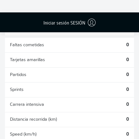
DUELOS
DUELOS
DIVIDIDOS
AÉREOS
GANADOS
GANADOS
0
0
Iniciar sesión SESIÓN
Faltas cometidas
0
Tarjetas amarillas
0
Partidos
0
Sprints
0
Carrera intensiva
0
Distancia recorrida (km)
0
Speed (km/h)
0