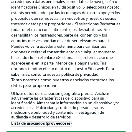
accedemos a datos personales, como datos de navegación o
identificadores únicos, en tu dispositivo. Si seleccionas Acepto,
estarás permitiendo que las tecnologías de rastreo apoyen los
propósitos que se muestran en «nosotros y nuestros socios
tratamos datos para proporcionar». Si seleccionas Rechazarlas
Publicidad
Aviso legal
todas o retiras tu consentimiento, los deshabilitarás. Si se
Gestionar las preferencias
Declaracion de privacidad
deshabilitan los rastreadores, parte del contenido y los
anuncios que ves podrían dejar de ser relevantes para ti.
Canales
Trabajos
Puedes volver a acceder a este menú para cambiar tus
opciones o retirar el consentimiento en cualquier momento
Jugadores
Condiciones de uso
haciendo clic en el enlace «Gestionar las preferencias» que
Sello Editorial
Contacto
aparece en el en la parte inferior de la página web. Tus
opciones tendrán efecto dentro de nuestro Sitio web. Para
saber más, consulta nuestra política de privacidad.
Tanto nosotros como nuestros asociados tratamos los
datos para proporcionar:
Utilizar datos de localización geográfica precisa. Analizar
activamente las características del dispositivo para su
identificación. Almacenar la información en un dispositivo y/o
acceder a ella. Publicidad y contenido personalizados,
medición de publicidad y contenido, investigación de
audiencia y desarrollo de servicios.
© 2026 Bundesliga-Gruppe GmbH
Lista de asociados (proveedores)