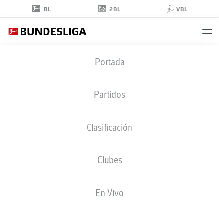
2BL
BL
VBL
MARVIN
Portada
SCHWÄBE
1
Partidos
Clasificación
PORTERO
Clubes
COLOGNE
ESTADÍSTICAS TEMPORADA 2026/2027
GOLES
COMPA
En Vivo