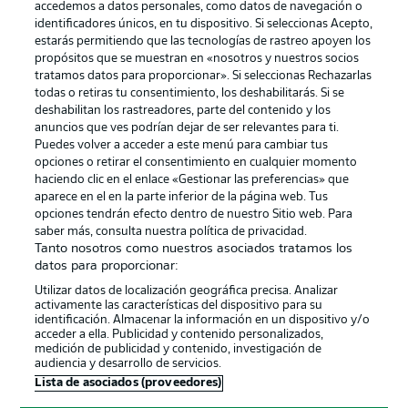
accedemos a datos personales, como datos de navegación o
identificadores únicos, en tu dispositivo. Si seleccionas Acepto,
estarás permitiendo que las tecnologías de rastreo apoyen los
propósitos que se muestran en «nosotros y nuestros socios
tratamos datos para proporcionar». Si seleccionas Rechazarlas
Publicidad
Aviso legal
todas o retiras tu consentimiento, los deshabilitarás. Si se
Gestionar las preferencias
Declaracion de privacidad
deshabilitan los rastreadores, parte del contenido y los
anuncios que ves podrían dejar de ser relevantes para ti.
Canales
Trabajos
Puedes volver a acceder a este menú para cambiar tus
opciones o retirar el consentimiento en cualquier momento
Jugadores
Condiciones de uso
haciendo clic en el enlace «Gestionar las preferencias» que
Sello Editorial
Contacto
aparece en el en la parte inferior de la página web. Tus
opciones tendrán efecto dentro de nuestro Sitio web. Para
saber más, consulta nuestra política de privacidad.
Tanto nosotros como nuestros asociados tratamos los
datos para proporcionar:
Utilizar datos de localización geográfica precisa. Analizar
activamente las características del dispositivo para su
identificación. Almacenar la información en un dispositivo y/o
acceder a ella. Publicidad y contenido personalizados,
medición de publicidad y contenido, investigación de
audiencia y desarrollo de servicios.
© 2026 Bundesliga-Gruppe GmbH
Lista de asociados (proveedores)