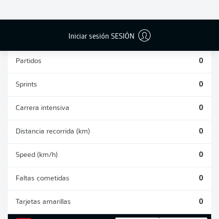
PASES
DISPAROS
CORRECTOS
AUTOGOLES
DETENIDOS
DESDE JUGADA
(%)
0
0
0
Iniciar sesión SESIÓN
Partidos
0
Sprints
0
Carrera intensiva
0
Distancia recorrida (km)
0
Speed (km/h)
0
Faltas cometidas
0
Tarjetas amarillas
0